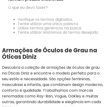
Ray-
Infantil
Miu
Bulget
Ban
Unissex
O que eu devo fazer?
Polaroid
Todas
Marcas
Todas
Vogue
as
Exclusivas
as
Verifique os termos digitados.
Todas
Marcas
Dii
Marcas
Tente utilizar uma única palavra.
as
Marcas
Collection
Marcas
Utilize termos genéricos na busca.
Exclusivas
Marcas
DNZ
Exclusivas
Tente utilizar sinônimos do termo desejado.
Dii
Marcas
Dii
Hit
Exclusivas
Collection
Collection
Ono
Dii
DNZ
Hit
Armações de Óculos de Grau na 
Collection
Hit
DNZ
Óticas Diniz
DNZ
Ono
Ono
Hit
Todas
Todas
Descubra a coleção de armações de óculos de grau 
Ono
Exclusivas
Exclusivas
na Óticas Diniz e encontre o modelo perfeito para o 
Totas
Exclusivas
seu estilo e necessidade. São opções femininas, 
masculinas e infantis, que combinam design moderno, 
conforto e qualidade. Trabalhamos com marcas 
renomadas como Ray-Ban, Vogue, Oakley e muitas 
outras, garantindo durabilidade e elegância em cada 