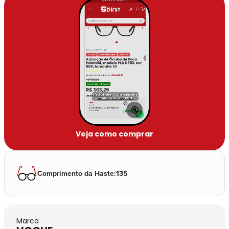
🔇
Veja como comprar
Comprimento da Haste
:
135
Marca