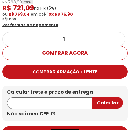
Ray-
Infantil
R$ 798,99
-
5
%
R$
721
,
09
Miu
Bulget
Ban
Unissex
no Pix (
5
%)
Polaroid
Todas
Marcas
Todas
ou
R$ 759,04
em até
10x
R$ 75,90
s/juros
Vogue
as
Exclusivas
as
Ver formas de pagamento
Todas
Marcas
Dii
Marcas
as
Marcas
Collection
Marcas
Exclusivas
Marcas
DNZ
Exclusivas
Dii
Marcas
Dii
Hit
Exclusivas
Collection
Collection
Ono
COMPRAR AGORA
Dii
DNZ
Hit
Collection
Hit
DNZ
DNZ
Ono
Ono
COMPRAR ARMAÇÃO + LENTE
Hit
Todas
Todas
Ono
Exclusivas
Exclusivas
Totas
Exclusivas
Não sei meu CEP