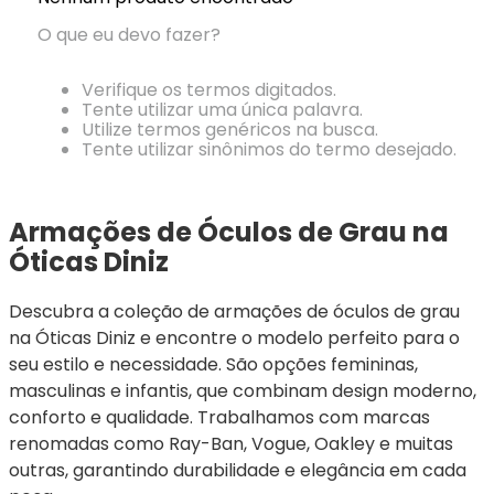
Ray-
Infantil
Miu
Bulget
Ban
Unissex
O que eu devo fazer?
Polaroid
Todas
Marcas
Todas
Vogue
as
Exclusivas
as
Verifique os termos digitados.
Todas
Marcas
Dii
Marcas
Tente utilizar uma única palavra.
as
Marcas
Collection
Marcas
Utilize termos genéricos na busca.
Exclusivas
Marcas
DNZ
Exclusivas
Tente utilizar sinônimos do termo desejado.
Dii
Marcas
Dii
Hit
Exclusivas
Collection
Collection
Ono
Dii
DNZ
Hit
Armações de Óculos de Grau na 
Collection
Hit
DNZ
Óticas Diniz
DNZ
Ono
Ono
Hit
Todas
Todas
Descubra a coleção de armações de óculos de grau 
Ono
Exclusivas
Exclusivas
na Óticas Diniz e encontre o modelo perfeito para o 
Totas
Exclusivas
seu estilo e necessidade. São opções femininas, 
masculinas e infantis, que combinam design moderno, 
conforto e qualidade. Trabalhamos com marcas 
renomadas como Ray-Ban, Vogue, Oakley e muitas 
outras, garantindo durabilidade e elegância em cada 