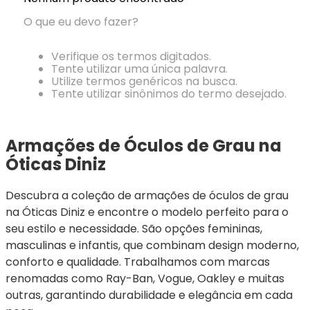
Ray-
Infantil
Miu
Bulget
Ban
Unissex
O que eu devo fazer?
Polaroid
Todas
Marcas
Todas
Vogue
as
Exclusivas
as
Verifique os termos digitados.
Todas
Marcas
Dii
Marcas
Tente utilizar uma única palavra.
as
Marcas
Collection
Marcas
Utilize termos genéricos na busca.
Exclusivas
Marcas
DNZ
Exclusivas
Tente utilizar sinônimos do termo desejado.
Dii
Marcas
Dii
Hit
Exclusivas
Collection
Collection
Ono
Dii
DNZ
Hit
Armações de Óculos de Grau na 
Collection
Hit
DNZ
Óticas Diniz
DNZ
Ono
Ono
Hit
Todas
Todas
Descubra a coleção de armações de óculos de grau 
Ono
Exclusivas
Exclusivas
na Óticas Diniz e encontre o modelo perfeito para o 
Totas
Exclusivas
seu estilo e necessidade. São opções femininas, 
masculinas e infantis, que combinam design moderno, 
conforto e qualidade. Trabalhamos com marcas 
renomadas como Ray-Ban, Vogue, Oakley e muitas 
outras, garantindo durabilidade e elegância em cada 