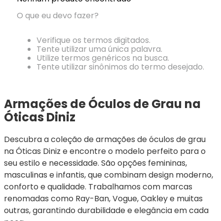
Ray-
Infantil
Miu
Bulget
Ban
Unissex
O que eu devo fazer?
Polaroid
Todas
Marcas
Todas
Vogue
as
Exclusivas
as
Verifique os termos digitados.
Todas
Marcas
Dii
Marcas
Tente utilizar uma única palavra.
as
Marcas
Collection
Marcas
Utilize termos genéricos na busca.
Exclusivas
Marcas
DNZ
Exclusivas
Tente utilizar sinônimos do termo desejado.
Dii
Marcas
Dii
Hit
Exclusivas
Collection
Collection
Ono
Dii
DNZ
Hit
Armações de Óculos de Grau na 
Collection
Hit
DNZ
Óticas Diniz
DNZ
Ono
Ono
Hit
Todas
Todas
Descubra a coleção de armações de óculos de grau 
Ono
Exclusivas
Exclusivas
na Óticas Diniz e encontre o modelo perfeito para o 
Totas
Exclusivas
seu estilo e necessidade. São opções femininas, 
masculinas e infantis, que combinam design moderno, 
conforto e qualidade. Trabalhamos com marcas 
renomadas como Ray-Ban, Vogue, Oakley e muitas 
outras, garantindo durabilidade e elegância em cada 