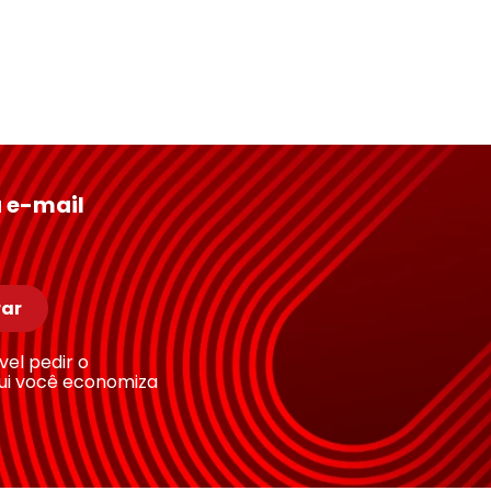
 e-mail
ar
ível pedir o
ui você economiza