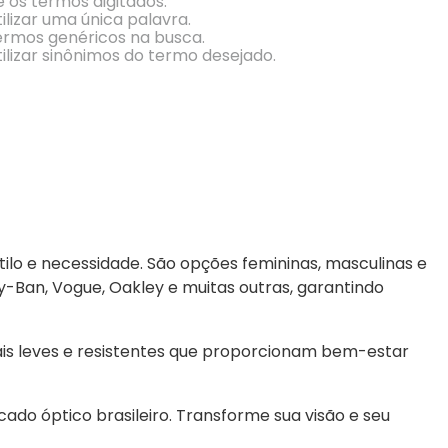
e os termos digitados.
Conheça Nossas Marcas
ilizar uma única palavra.
termos genéricos na busca.
ilizar sinônimos do termo desejado.
ilo e necessidade. São opções femininas, masculinas e 
an, Vogue, Oakley e muitas outras, garantindo 
is leves e resistentes que proporcionam bem-estar 
do óptico brasileiro. Transforme sua visão e seu 