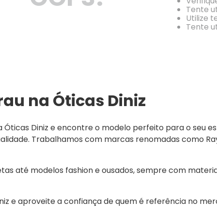
Verifiqu
Tente ut
Utilize 
Tente ut
au na Óticas Diniz
ticas Diniz e encontre o modelo perfeito para o seu est
qualidade. Trabalhamos com marcas renomadas como Ray-B
etas até modelos fashion e ousados, sempre com materia
z e aproveite a confiança de quem é referência no merca