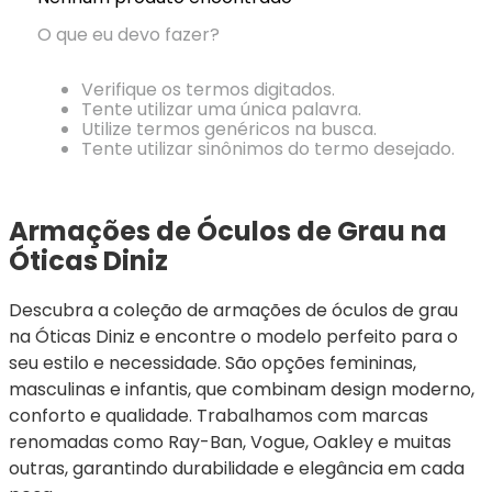
Ray-
Infantil
Miu
Bulget
Ban
Unissex
O que eu devo fazer?
Polaroid
Todas
Marcas
Todas
Vogue
as
Exclusivas
as
Verifique os termos digitados.
Todas
Marcas
Dii
Marcas
Tente utilizar uma única palavra.
as
Marcas
Collection
Marcas
Utilize termos genéricos na busca.
Exclusivas
Marcas
DNZ
Exclusivas
Tente utilizar sinônimos do termo desejado.
Dii
Marcas
Dii
Hit
Exclusivas
Collection
Collection
Ono
Dii
DNZ
Hit
Armações de Óculos de Grau na 
Collection
Hit
DNZ
Óticas Diniz
DNZ
Ono
Ono
Hit
Todas
Todas
Descubra a coleção de armações de óculos de grau 
Ono
Exclusivas
Exclusivas
na Óticas Diniz e encontre o modelo perfeito para o 
Totas
Exclusivas
seu estilo e necessidade. São opções femininas, 
masculinas e infantis, que combinam design moderno, 
conforto e qualidade. Trabalhamos com marcas 
renomadas como Ray-Ban, Vogue, Oakley e muitas 
outras, garantindo durabilidade e elegância em cada 