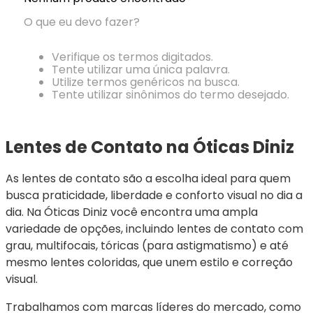
Ray-
Infantil
Miu
Bulget
Ban
Unissex
O que eu devo fazer?
Polaroid
Todas
Marcas
Todas
Vogue
as
Exclusivas
as
Verifique os termos digitados.
Todas
Marcas
Dii
Marcas
Tente utilizar uma única palavra.
as
Marcas
Collection
Marcas
Utilize termos genéricos na busca.
Exclusivas
Marcas
DNZ
Exclusivas
Tente utilizar sinônimos do termo desejado.
Dii
Marcas
Dii
Hit
Exclusivas
Collection
Collection
Ono
Dii
DNZ
Hit
Lentes de Contato na Óticas Diniz
Collection
Hit
DNZ
DNZ
Ono
Ono
As lentes de contato são a escolha ideal para quem 
Hit
Todas
Todas
busca praticidade, liberdade e conforto visual no dia a 
Ono
Exclusivas
Exclusivas
dia. Na Óticas Diniz você encontra uma ampla 
Totas
variedade de opções, incluindo lentes de contato com 
Exclusivas
grau, multifocais, tóricas (para astigmatismo) e até 
mesmo lentes coloridas, que unem estilo e correção 
visual.
Trabalhamos com marcas líderes do mercado, como 