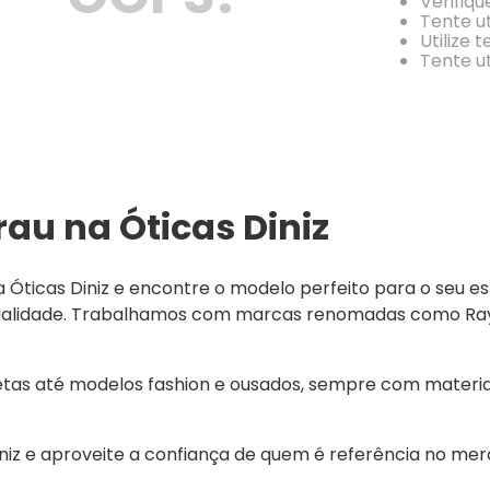
Verifiqu
Tente ut
Utilize 
Tente ut
au na Óticas Diniz
ticas Diniz e encontre o modelo perfeito para o seu est
qualidade. Trabalhamos com marcas renomadas como Ray-B
etas até modelos fashion e ousados, sempre com materia
z e aproveite a confiança de quem é referência no merca