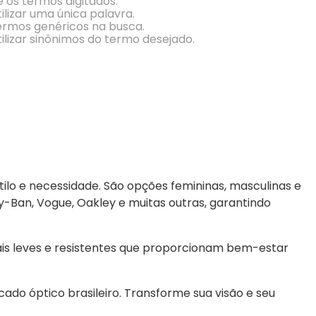
e os termos digitados.
Conheça Nossas Marcas
ilizar uma única palavra.
termos genéricos na busca.
ilizar sinônimos do termo desejado.
ilo e necessidade. São opções femininas, masculinas e 
an, Vogue, Oakley e muitas outras, garantindo 
is leves e resistentes que proporcionam bem-estar 
do óptico brasileiro. Transforme sua visão e seu 