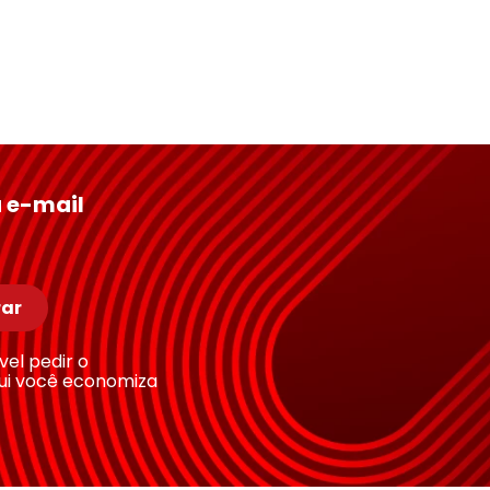
 e-mail
ar
ível pedir o
ui você economiza