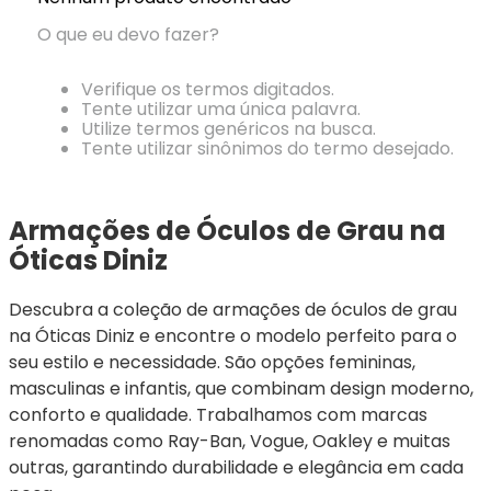
Ray-
Infantil
Miu
Bulget
Ban
Unissex
O que eu devo fazer?
Polaroid
Todas
Marcas
Todas
Vogue
as
Exclusivas
as
Verifique os termos digitados.
Todas
Marcas
Dii
Marcas
Tente utilizar uma única palavra.
as
Marcas
Collection
Marcas
Utilize termos genéricos na busca.
Exclusivas
Marcas
DNZ
Exclusivas
Tente utilizar sinônimos do termo desejado.
Dii
Marcas
Dii
Hit
Exclusivas
Collection
Collection
Ono
Dii
DNZ
Hit
Armações de Óculos de Grau na 
Collection
Hit
DNZ
Óticas Diniz
DNZ
Ono
Ono
Hit
Todas
Todas
Descubra a coleção de armações de óculos de grau 
Ono
Exclusivas
Exclusivas
na Óticas Diniz e encontre o modelo perfeito para o 
Totas
Exclusivas
seu estilo e necessidade. São opções femininas, 
masculinas e infantis, que combinam design moderno, 
conforto e qualidade. Trabalhamos com marcas 
renomadas como Ray-Ban, Vogue, Oakley e muitas 
outras, garantindo durabilidade e elegância em cada 