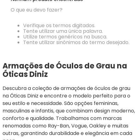
Ray-
Infantil
Miu
Bulget
Ban
Unissex
O que eu devo fazer?
Polaroid
Todas
Marcas
Todas
Vogue
as
Exclusivas
as
Verifique os termos digitados.
Todas
Marcas
Dii
Marcas
Tente utilizar uma única palavra.
as
Marcas
Collection
Marcas
Utilize termos genéricos na busca.
Exclusivas
Marcas
DNZ
Exclusivas
Tente utilizar sinônimos do termo desejado.
Dii
Marcas
Dii
Hit
Exclusivas
Collection
Collection
Ono
Dii
DNZ
Hit
Armações de Óculos de Grau na 
Collection
Hit
DNZ
Óticas Diniz
DNZ
Ono
Ono
Hit
Todas
Todas
Descubra a coleção de armações de óculos de grau 
Ono
Exclusivas
Exclusivas
na Óticas Diniz e encontre o modelo perfeito para o 
Totas
Exclusivas
seu estilo e necessidade. São opções femininas, 
masculinas e infantis, que combinam design moderno, 
conforto e qualidade. Trabalhamos com marcas 
renomadas como Ray-Ban, Vogue, Oakley e muitas 
outras, garantindo durabilidade e elegância em cada 