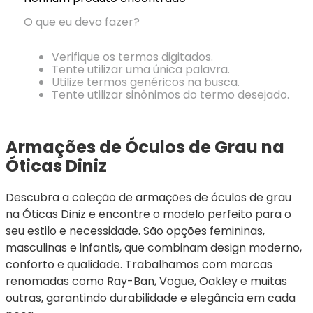
Ray-
Infantil
Miu
Bulget
Ban
Unissex
O que eu devo fazer?
Polaroid
Todas
Marcas
Todas
Vogue
as
Exclusivas
as
Verifique os termos digitados.
Todas
Marcas
Dii
Marcas
Tente utilizar uma única palavra.
as
Marcas
Collection
Marcas
Utilize termos genéricos na busca.
Exclusivas
Marcas
DNZ
Exclusivas
Tente utilizar sinônimos do termo desejado.
Dii
Marcas
Dii
Hit
Exclusivas
Collection
Collection
Ono
Dii
DNZ
Hit
Armações de Óculos de Grau na 
Collection
Hit
DNZ
Óticas Diniz
DNZ
Ono
Ono
Hit
Todas
Todas
Descubra a coleção de armações de óculos de grau 
Ono
Exclusivas
Exclusivas
na Óticas Diniz e encontre o modelo perfeito para o 
Totas
Exclusivas
seu estilo e necessidade. São opções femininas, 
masculinas e infantis, que combinam design moderno, 
conforto e qualidade. Trabalhamos com marcas 
renomadas como Ray-Ban, Vogue, Oakley e muitas 
outras, garantindo durabilidade e elegância em cada 