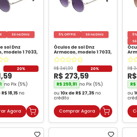
IX
Só na Diniz
5% OFF PIX
Só na Diniz
5%
Só
e sol Dnz
Óculos de sol Dnz
Ócu
 modelo 1 7033,
Armacao, modelo 1 7033,
Arm
 DNZ
cor C1
- DNZ
cor
R$
341
,
99
R$
3
20%
20%
1
,
59
R$
273
,
59
R
no Pix (
5
%)
no Pix (
5
%)
1
R$
259
,
91
R$
e
R$
18
,
15
no
ou
10
x de
R$
27
,
35
no
ou
1
crédito
créd
ar Agora
Comprar Agora
C