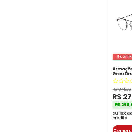
Comprimento da Haste
145
140
150
143
5% OFF P
135
Armação
148
Grau Dn
Cor da Armação
modelo 1
155
DNZ
Preto
R$
341
,
99
142
R$
27
Demi Marrom
R$
259
,
Azul
ou
10
x d
crédito
Marrom
Compra