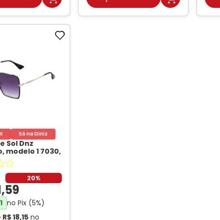
IX
Só na Diniz
e Sol Dnz
 modelo 1 7030,
 DNZ
20%
1
,
59
no Pix (
5
%)
1
e
R$
18
,
15
no