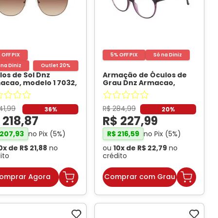
Conheça Nossas Marcas
 OFF PIX
5% OFF PIX
Só na Diniz
 na Diniz
Outlet 20%
los de Sol Dnz
Armação de Óculos de
acao, modelo 1 7032,
Grau Dnz Armacao,
 C2
- DNZ
modelo 1 7004, cor C1
-
DNZ
41
,
99
R$
284
,
99
36%
20%
$
218
,
87
R$
227
,
99
no Pix (
5
%)
no Pix (
5
%)
207
,
93
R$
216
,
59
0
x de
R$
21
,
88
no
ou
10
x de
R$
22
,
79
no
ito
crédito
omprar Agora
Comprar com Grau