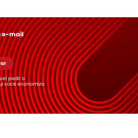
 e-mail
ar
ível pedir o
ui você economiza