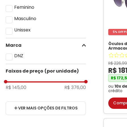
Feminino
Masculino
Unissex
5% OFF P
Óculos d
Marca
Armacao,
cor C3
-
DNZ
R$
226
,
99
R$
18
Faixas de preço
R$
172
,
5
ou
10
x d
R$ 145,00
R$ 376,00
crédito
Altura da Lente
Compr
VER MAIS OPÇÕES DE FILTROS
0