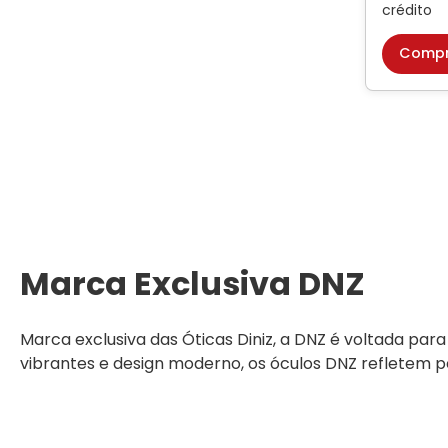
crédito
Compr
Formato
Marca Exclusiva DNZ
Marca exclusiva das Óticas Diniz, a DNZ é voltada par
Formato do Rosto
vibrantes e design moderno, os óculos DNZ refletem pe