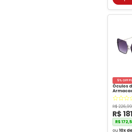
PRATA
DOURADO
Cor da Lente
CINZA TRANSLUCIDO
Vermelho
Verde militar
ROXO
5% OFF P
Óculos d
Estilo
Armacao,
cor C2
-
R$
226
,
99
R$
18
R$
172
,
5
ou
10
x d