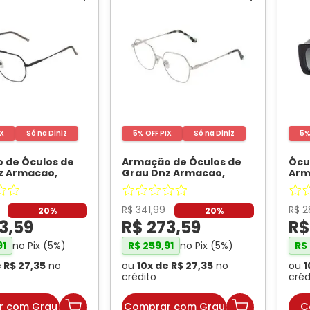
IX
Só na Diniz
5% OFF PIX
Só na Diniz
5%
 de Óculos de
Armação de Óculos de
Ócu
z Armacao,
Grau Dnz Armacao,
Arm
 7017, cor C1
-
modelo 1 7014, cor C1
-
cor 
DNZ
R$
341
,
99
R$
2
20%
20%
3
,
59
R$
273
,
59
R
no Pix (
5
%)
no Pix (
5
%)
91
R$
259
,
91
R$
e
R$
27
,
35
no
ou
10
x de
R$
27
,
35
no
ou
1
crédito
créd
r com Grau
Comprar com Grau
C