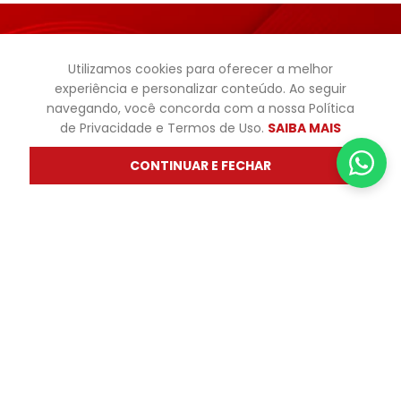
Receba descontos e novidades
Utilizamos cookies para oferecer a melhor
diretamente no seu e-mail
experiência e personalizar conteúdo. Ao seguir
navegando, você concorda com a nossa Política
Informe seu nome
de Privacidade e Termos de Uso.
SAIBA MAIS
CONTINUAR E FECHAR
Informe seu email
Cadastrar
Ao se cadastrar, você concorda com a nossa
. É possível pedir o
política de privacidade
cancelamento de e-mails com ofertas a
qualquer momento que desejar. Aqui você
economiza nas suas compras e não recebe
spam.