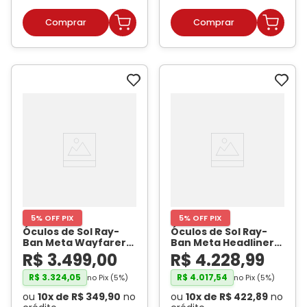
5% OFF PIX
5% OFF PIX
Óculos de Sol Ray-
Óculos de Sol Ray-
Ban Meta Wayfarer
Ban Meta Headliner
Gen 2 RW4012E0
Gen 2 RW4013 Cinza
R$
3
.
499
,
00
R$
4
.
228
,
99
Preto Brilhante /
Asteroide Brilhante /
Verde G-15 Unissex
-
Transitions
R$
3
.
324
,
05
R$
4
.
017
,
54
no Pix (
5
%)
no Pix (
5
%)
RAY BAN META
Esmeralda Unissex
-
ou
10
x de
R$
349
,
90
no
ou
10
x de
R$
422
,
89
no
RAY BAN META