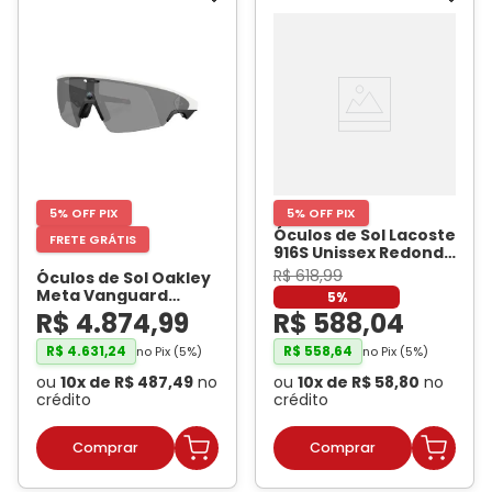
5% OFF PIX
5% OFF PIX
Óculos de Sol Lacoste
FRETE GRÁTIS
916S Unissex Redondo
Acetato Marrom
-
R$
618
,
99
Óculos de Sol Oakley
LACOSTE
Meta Vanguard
5%
OW8001 Branco /
R$
4
.
874
,
99
R$
588
,
04
Prizm Black Unissex
-
OAKLEY META
R$
4
.
631
,
24
R$
558
,
64
no Pix (
5
%)
no Pix (
5
%)
ou
10
x de
R$
487
,
49
no
ou
10
x de
R$
58
,
80
no
crédito
crédito