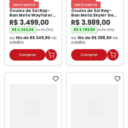
FRETE GRÁTIS
FRETE GRÁTIS
Óculos de Sol Ray-
Óculos de Sol Ray-
Ban Meta Wayfarer
Ban Meta Skyler Gen
Gen 2 RW4012 Preto
2 RW4014E0 Preto
R$
3
.
499
,
00
R$
3
.
989
,
00
Brilhante / Verde G-
Brilhante /
15 Unissex
- RAY BAN
Transitions Ametista
R$
3
.
324
,
05
R$
3
.
789
,
55
no Pix (
5
%)
no Pix (
5
%)
META
Unissex
- RAY BAN
ou
10
x de
R$
349
,
90
no
ou
10
x de
R$
398
,
90
no
META
crédito
crédito