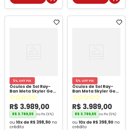
5% OFF PIX
5% OFF PIX
Óculos de Sol Ray-
Óculos de Sol Ray-
Ban Meta Skyler Gen
Ban Meta Skyler Gen
2 RW4014 Preto
2 RW4014 Violeta
Brilhante /
Mística Brilhante /
R$
3
.
989
,
00
R$
3
.
989
,
00
Transitions Verde
Transitions Ametista
Grafite Unissex
- RAY
Unissex
- RAY BAN
BAN META
R$
3
.
789
,
55
META
R$
3
.
789
,
55
no Pix (
5
%)
no Pix (
5
%)
ou
10
x de
R$
398
,
90
no
ou
10
x de
R$
398
,
90
no
crédito
crédito