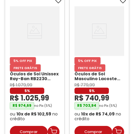
5% OFF PIX
5% OFF PIX
FRETE GRÁTIS
FRETE GRÁTIS
Óculos de Sol Unissex
Óculos de Sol
Ray-Ban RB2230
Masculino Lacoste
Havana
- RAY BAN
L995S Preto Fosco
-
R$
1
.
079
,
99
R$
779
,
99
LACOSTE
5%
5%
R$
1
.
025
,
99
R$
740
,
99
R$
974
,
69
R$
703
,
94
no Pix (
5
%)
no Pix (
5
%)
ou
10
x de
R$
102
,
59
no
ou
10
x de
R$
74
,
09
no
crédito
crédito