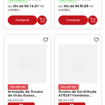
ou
10
x de
R$
74
,
57
no
ou
10
x de
R$
81
,
69
no
crédito
crédito
5% OFF PIX
5% OFF PIX
Armação de Óculos
Óculos de Sol Atitude
de Grau Guess
AT8247 Feminino
GU5022 Feminino
Gatinho Acetato
R$
599
,
99
R$
227
,
99
Gatinho Metal Rose
Marrom
- ATITUDE
5%
5%