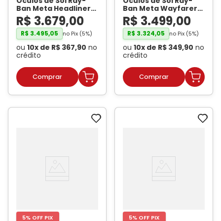
Óculos de Sol Ray-
Óculos de Sol Ray-
Ban Meta Headliner
Ban Meta Wayfarer
Gen 2 RW4013 Preto
Gen 2 RW4012 Preto
R$
3
.
679
,
00
R$
3
.
499
,
00
Fosco / Grafite
Brilhante / Verde G-
Degradê Polarizado
15 Unissex
- RAY BAN
R$
3
.
495
,
05
R$
3
.
324
,
05
no Pix (
5
%)
no Pix (
5
%)
Unissex
- RAY BAN
META
ou
10
x de
R$
367
,
90
no
ou
10
x de
R$
349
,
90
no
META
crédito
crédito
5% OFF PIX
5% OFF PIX