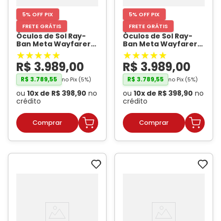
5% OFF PIX
5% OFF PIX
FRETE GRÁTIS
FRETE GRÁTIS
Óculos de Sol Ray-
Óculos de Sol Ray-
Ban Meta Wayfarer
Ban Meta Wayfarer
Gen 2 RW4012 Preto
Gen 2 RW4012 Preto
★
★
★
★
★
★
★
★
★
★
Brilhante /
Brilhante /
R$
3
.
989
,
00
R$
3
.
989
,
00
Transitions Verde
Transitions Verde
Grafite Unissex
- RAY
Grafite Unissex
- RAY
R$
3
.
789
,
55
R$
3
.
789
,
55
no Pix (
5
%)
no Pix (
5
%)
BAN META
BAN META
ou
10
x de
R$
398
,
90
no
ou
10
x de
R$
398
,
90
no
crédito
crédito