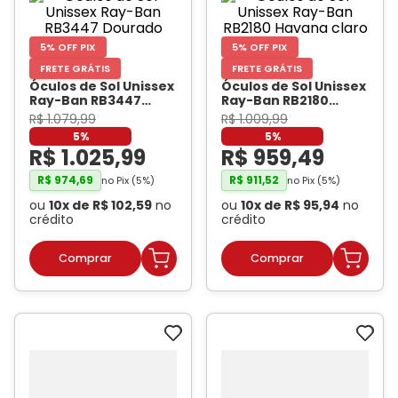
5% OFF PIX
5% OFF PIX
FRETE GRÁTIS
FRETE GRÁTIS
Óculos de Sol Unissex
Óculos de Sol Unissex
Ray-Ban RB3447
Ray-Ban RB2180
Dourado
- RAY BAN
Havana claro
- RAY
R$
1
.
079
,
99
R$
1
.
009
,
99
BAN
5%
5%
R$
1
.
025
,
99
R$
959
,
49
R$
974
,
69
R$
911
,
52
no Pix (
5
%)
no Pix (
5
%)
ou
10
x de
R$
102
,
59
no
ou
10
x de
R$
95
,
94
no
crédito
crédito