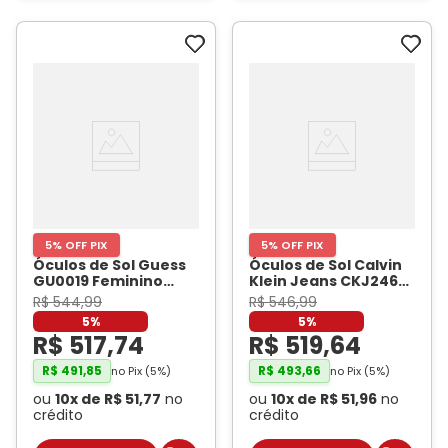
5% OFF PIX
5% OFF PIX
Óculos de Sol Guess
Óculos de Sol Calvin
GU0019 Feminino
Klein Jeans CKJ2460
Gatinho Metal Preto
Feminino Retangular
R$
544
,
99
R$
546
,
99
- GUESS
Acetato Marrom
-
5%
5%
CALVIN KLEIN JEANS
R$
517
,
74
R$
519
,
64
R$
491
,
85
R$
493
,
66
no Pix (
5
%)
no Pix (
5
%)
ou
10
x de
R$
51
,
77
no
ou
10
x de
R$
51
,
96
no
crédito
crédito