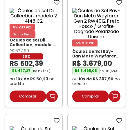
Ray-
Infantil
Miu
Bulget
Ban
Unissex
Polaroid
Todas
Marcas
Todas
Vogue
as
Exclusivas
as
Todas
Marcas
Dii
Marcas
5% OFF PIX
as
Marcas
Collection
Marcas
Só na Diniz
Exclusivas
Marcas
DNZ
Exclusivas
Óculos de sol Dii
5% OFF PIX
Dii
Marcas
Collection, modelo 2
Dii
Hit
4148 C2
- DII
Exclusivas
Collection
R$
627
,
99
Collection
Ono
Óculos de Sol Ray-
COLLECTION
Ban Meta Wayfarer
Dii
DNZ
20%
Hit
Gen 2 RW4012 Preto
R$
502
,
39
R$
3
.
679
,
00
Collection
Hit
DNZ
Fosco / Grafite
DNZ
Ono
Degradê Polarizado
Ono
R$
477
,
27
R$
3
.
495
,
05
no Pix (
5
%)
no Pix (
5
%)
Unissex
- RAY BAN
Hit
Todas
Todas
ou
10
x de
R$
50
,
23
no
ou
10
x de
R$
367
,
90
no
META
Ono
Exclusivas
Exclusivas
crédito
crédito
Totas
Exclusivas