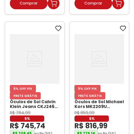
5% OFF PIX
5% OFF PIX
FRETE GRÁTIS
FRETE GRÁTIS
Óculos de Sol Calvin
Óculos de Sol Michael
Klein Jeans CKJ2460
Kors MK2209U
Feminino Quadrado
Feminino Gatinho
R$
784
,
99
R$
859
,
99
Acetato Verde
Acetato Preto
-
5%
5%
Cristal
- CALVIN KLEIN
MICHAEL KORS
R$
745
,
74
R$
816
,
99
JEANS
R$
708
,
45
R$
776
,
14
no Pix (
5
%)
no Pix (
5
%)