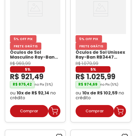
5% OFF PIX
5% OFF PIX
FRETE GRÁTIS
FRETE GRÁTIS
Óculos de Sol
Óculos de Sol Unissex
Masculino Ray-Ban
Ray-Ban RB3447
RB3745L Chumbo
Dourado
- RAY BAN
R$
969
,
99
R$
1
.
079
,
99
escovado
- RAY BAN
5%
5%
R$
921
,
49
R$
1
.
025
,
99
R$
875
,
42
R$
974
,
69
no Pix (
5
%)
no Pix (
5
%)
ou
10
x de
R$
92
,
14
no
ou
10
x de
R$
102
,
59
no
crédito
crédito