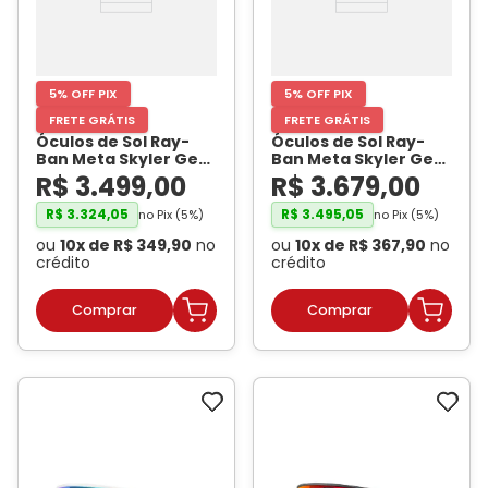
5% OFF PIX
5% OFF PIX
FRETE GRÁTIS
FRETE GRÁTIS
Óculos de Sol Ray-
Óculos de Sol Ray-
Ban Meta Skyler Gen
Ban Meta Skyler Gen
2 RW4014 Preto
2 RW4014 Preto
R$
3
.
499
,
00
R$
3
.
679
,
00
Brilhante / Verde G-
Brilhante / Grafite
15 Unissex
- RAY BAN
Degradê Polarizado
R$
3
.
324
,
05
R$
3
.
495
,
05
no Pix (
5
%)
no Pix (
5
%)
META
Unissex
- RAY BAN
ou
10
x de
R$
349
,
90
no
ou
10
x de
R$
367
,
90
no
META
crédito
crédito