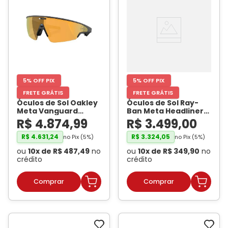
5% OFF PIX
5% OFF PIX
FRETE GRÁTIS
FRETE GRÁTIS
Óculos de Sol Oakley
Óculos de Sol Ray-
Meta Vanguard
Ban Meta Headliner
OW8001 Preto / Prizm
Gen 2 RW4013 Preto
R$
4
.
874
,
99
R$
3
.
499
,
00
24K Unissex
- OAKLEY
Brilhante / Verde G-
META
15 Unissex
- RAY BAN
R$
4
.
631
,
24
R$
3
.
324
,
05
no Pix (
5
%)
no Pix (
5
%)
META
ou
10
x de
R$
487
,
49
no
ou
10
x de
R$
349
,
90
no
crédito
crédito