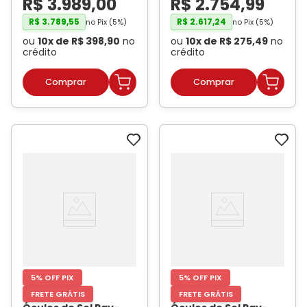
R$
3
.
989
,
00
R$
2
.
754
,
99
Preto Brilhante /
Transitions Verde
R$
3
.
789
,
55
R$
2
.
617
,
24
no Pix (
5
%)
no Pix (
5
%)
Grafite Unissex
- RAY
ou
10
x de
R$
398
,
90
no
ou
10
x de
R$
275
,
49
no
BAN META
crédito
crédito
5% OFF PIX
5% OFF PIX
FRETE GRÁTIS
FRETE GRÁTIS