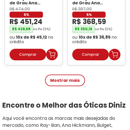
de Grau Ana
de Grau Ana
Hickmann HI10049
Hickmann HI10050
R$
474
,
99
R$
387
,
99
Feminino Gatinho
Feminino Quadrado
5%
5%
Metal Prata
-
Metal Dourado
-
R$
451
,
24
R$
368
,
59
HICKMANN
HICKMANN
R$
428
,
68
R$
350
,
16
no Pix (
5
%)
no Pix (
5
%)
ou
10
x de
R$
45
,
12
no
ou
10
x de
R$
36
,
85
no
crédito
crédito
Mostrar mais
Encontre o Melhor das Óticas Diniz
Aqui você encontra as marcas mais desejadas do 
mercado, como Ray-Ban, Ana Hickmann, Bulget, 