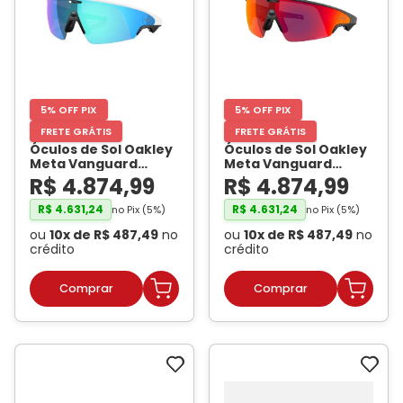
5% OFF PIX
5% OFF PIX
FRETE GRÁTIS
FRETE GRÁTIS
Óculos de Sol Oakley
Óculos de Sol Oakley
Meta Vanguard
Meta Vanguard
OW8001 Branco /
OW8001 Preto / Prizm
R$
4
.
874
,
99
R$
4
.
874
,
99
Prizm Sapphire
Road Unissex
-
Unissex
- OAKLEY
OAKLEY META
R$
4
.
631
,
24
R$
4
.
631
,
24
no Pix (
5
%)
no Pix (
5
%)
META
ou
10
x de
R$
487
,
49
no
ou
10
x de
R$
487
,
49
no
crédito
crédito