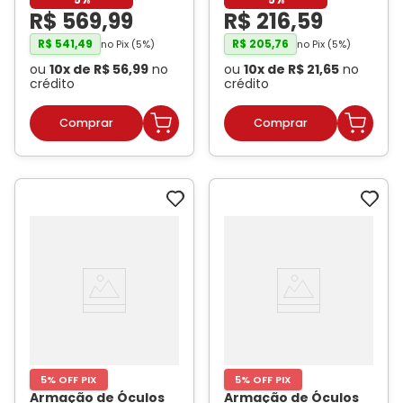
Gold
- GUESS
R$
569
,
99
R$
216
,
59
R$
541
,
49
R$
205
,
76
no Pix (
5
%)
no Pix (
5
%)
ou
10
x de
R$
56
,
99
no
ou
10
x de
R$
21
,
65
no
crédito
crédito
5% OFF PIX
5% OFF PIX
Armação de Óculos
Armação de Óculos