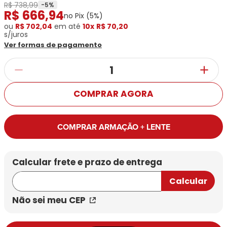
Ray-
Infantil
R$ 738,99
-
5
%
Miu
Bulget
R$
666
,
94
Ban
Unissex
no Pix (
5
%)
Polaroid
Todas
Marcas
Todas
ou
R$ 702,04
em até
10x
R$ 70,20
Vogue
as
s/juros
Exclusivas
as
Todas
Ver formas de pagamento
Marcas
Dii
Marcas
as
Marcas
Collection
Marcas
Exclusivas
Marcas
DNZ
Exclusivas
Dii
Marcas
Dii
Hit
Exclusivas
Collection
Collection
Ono
COMPRAR AGORA
Dii
DNZ
Hit
Collection
Hit
DNZ
DNZ
Ono
Ono
COMPRAR ARMAÇÃO + LENTE
Hit
Todas
Todas
Ono
Exclusivas
Exclusivas
Totas
Exclusivas
Não sei meu CEP