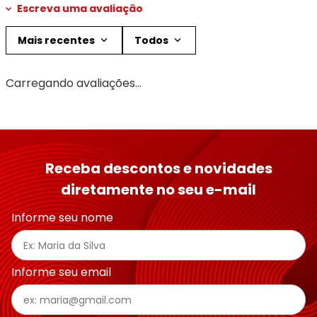
Escreva uma avaliação
Mais recentes
Todos
Adicionar avaliação
Carregando avaliações…
Título
Avalie o produto de 1 a 5 estrelas
Receba descontos e novidades
★
★
★
★
★
diretamente no seu e-mail
Seu nome
Informe seu nome
Endereço de email
Informe seu email
Escreva uma avaliação