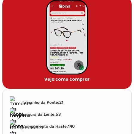
🔇
Veja como comprar
Tamanho da Ponte
:
21
Largura da Lente
:
53
Comprimento da Haste
:
140