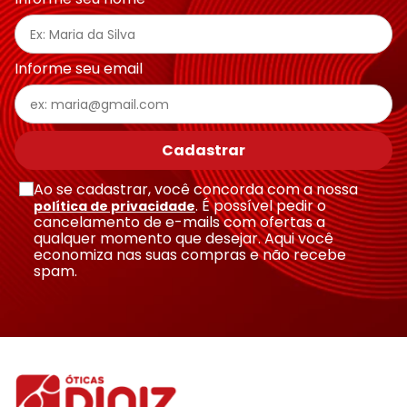
Ray-
Infantil
Miu
Bulget
Ban
Unissex
Polaroid
Todas
Marcas
Todas
Vogue
as
Exclusivas
as
Informe seu email
Todas
Marcas
Dii
Marcas
as
Marcas
Collection
Marcas
Exclusivas
Marcas
DNZ
Exclusivas
Dii
Marcas
Dii
Hit
Cadastrar
Exclusivas
Collection
Collection
Ono
Dii
DNZ
Hit
Ao se cadastrar, você concorda com a nossa
Collection
Hit
DNZ
. É possível pedir o
política de privacidade
DNZ
Ono
cancelamento de e-mails com ofertas a
Ono
qualquer momento que desejar. Aqui você
Hit
Todas
Todas
economiza nas suas compras e não recebe
Ono
Exclusivas
Exclusivas
spam.
Totas
Exclusivas