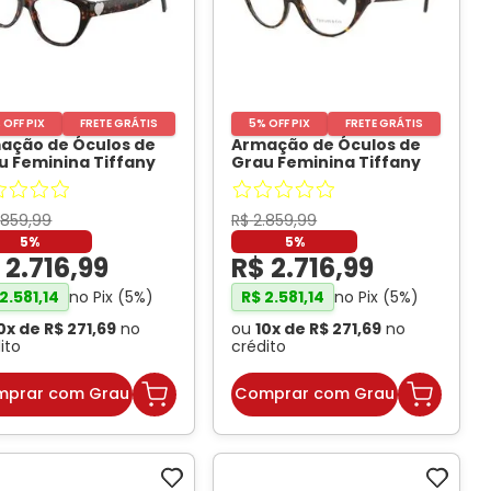
Conheça Nossas Marcas
 OFF PIX
FRETE GRÁTIS
5% OFF PIX
FRETE GRÁTIS
ação de Óculos de
Armação de Óculos de
u Feminina Tiffany
Grau Feminina Tiffany
inho TF2251 Cor
Gatinho TF2244 Cor
taruga
- TIFFANI
Tartaruga
- TIFFANI
.
859
,
99
R$
2
.
859
,
99
5%
5%
$
2
.
716
,
99
R$
2
.
716
,
99
no Pix (
5
%)
no Pix (
5
%)
2
.
581
,
14
R$
2
.
581
,
14
0
x de
R$
271
,
69
no
ou
10
x de
R$
271
,
69
no
ito
crédito
prar com Grau
Comprar com Grau