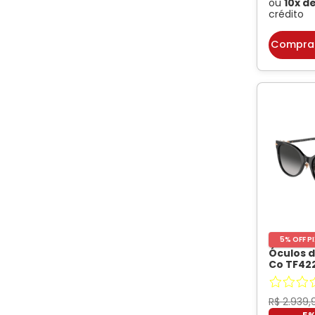
ou
10
x d
Formato
crédito
Compra
Formato do Rosto
5% OFF P
Óculos d
Co TF42
Gatinho
TIFFANI
R$
2
.
939
,