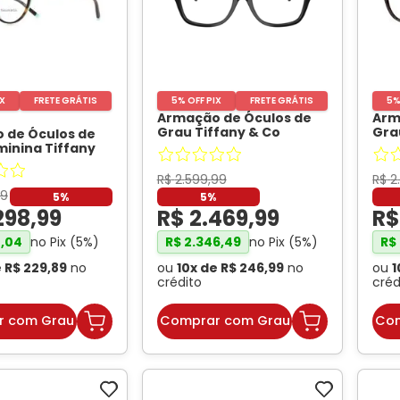
IX
FRETE GRÁTIS
5% OFF PIX
FRETE GRÁTIS
5%
Armação de Óculos de
Arm
Grau Tiffany & Co
Gra
 de Óculos de
TF2266 Feminino
Gat
inina Tiffany
Gatinho Acetato Preto
-
Tar
TF2217 Cor
TIFFANI
- TIFFANI
R$
2
.
599
,
99
R$
2
9
5%
5%
298
,
99
R$
2
.
469
,
99
R
no Pix (
5
%)
no Pix (
5
%)
4
,
04
R$
2
.
346
,
49
R$
e
R$
229
,
89
no
ou
10
x de
R$
246
,
99
no
ou
1
crédito
créd
r com Grau
Comprar com Grau
Com