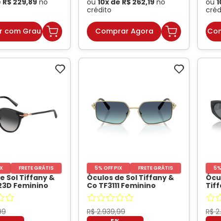
e
R$
229
,
89
no
ou
10
x de
R$
262
,
19
no
ou
1
crédito
créd
r com Grau
Comprar Agora
Com
IX
FRETE GRÁTIS
5% OFF PIX
FRETE GRÁTIS
5%
e Sol Tiffany &
Óculos de Sol Tiffany &
Ócu
23D Feminino
Co TF3111 Feminino
Tif
 Acetato Preto
-
Retangular Metal
Cor
Dourado
- TIFFANI
99
R$
2
.
939
,
99
R$
2