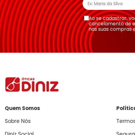
Ao se cadastrar, 
cancelamento de e
nas suas compras 
Quem Somos
Políti
Sobre Nós
Termos
Diniz Social
Segura