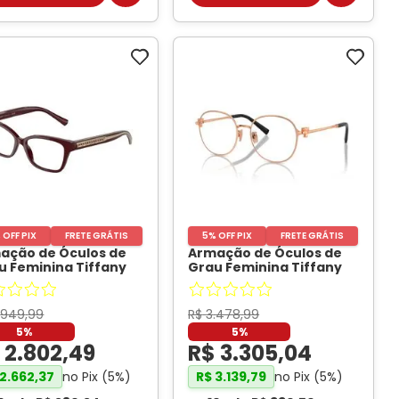
 OFF PIX
FRETE GRÁTIS
5% OFF PIX
FRETE GRÁTIS
ação de Óculos de
Armação de Óculos de
u Feminina Tiffany
Grau Feminina Tiffany
drado TF2249 Cor
Redondo TF1161D Cor
melho
- TIFFANI
Rose Gold
- TIFFANI
.
949
,
99
R$
3
.
478
,
99
5%
5%
$
2
.
802
,
49
R$
3
.
305
,
04
no Pix (
5
%)
no Pix (
5
%)
2
.
662
,
37
R$
3
.
139
,
79