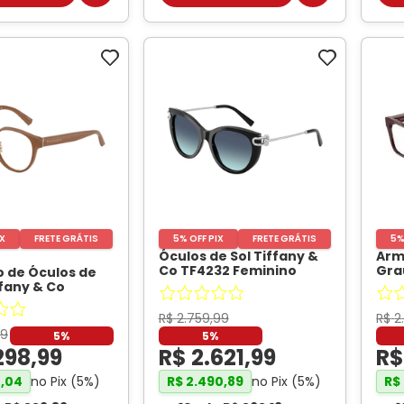
IX
FRETE GRÁTIS
5% OFF PIX
FRETE GRÁTIS
5%
Óculos de Sol Tiffany &
Arm
Co TF4232 Feminino
Gra
 de Óculos de
Gatinho Acetato Preto
-
Qua
fany & Co
TIFFANI
Ver
 Feminino
 Acetato
R$
2
.
759
,
99
R$
2
- TIFFANI
9
5%
5%
298
,
99
R$
2
.
621
,
99
R
no Pix (
5
%)
no Pix (
5
%)
4
,
04
R$
2
.
490
,
89
R$