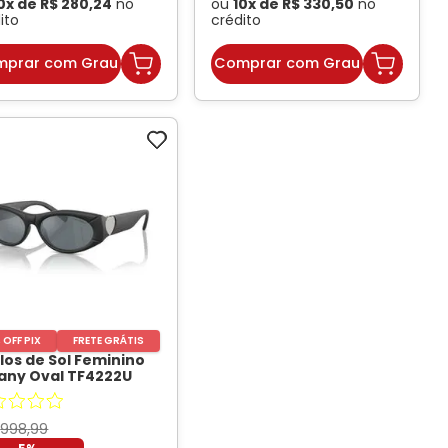
0
x de
R$
280
,
24
no
ou
10
x de
R$
330
,
50
no
ito
crédito
prar com Grau
Comprar com Grau
 OFF PIX
FRETE GRÁTIS
los de Sol Feminino
fany Oval TF4222U
 Preto
- TIFFANI
.
998
,
99