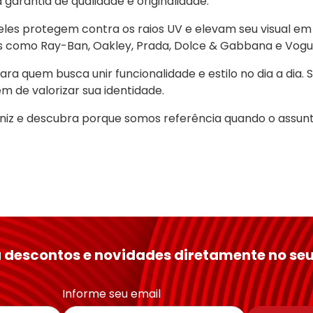
arantia de qualidade e originalidade.
eles protegem contra os raios UV e elevam seu visual em 
s como Ray-Ban, Oakley, Prada, Dolce & Gabbana e Vogu
a quem busca unir funcionalidade e estilo no dia a dia. S
ém de valorizar sua identidade.
iniz e descubra porque somos referência quando o assunt
 descontos e novidades diretamente no seu
Informe seu email