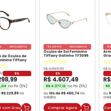
IX
FRETE GRÁTIS
5% OFF PIX
FRETE GRÁTIS
5%
Óculos de Sol Feminino
Arm
Tiffany Gatinho TF3095
Gra
 de Óculos de
Cor Pale Gold
- TIFFANI
Gat
inina Tiffany
Gol
2264D Cor
ga
- TIFFANI
R$
4
.
849
,
99
R$
2
9
5%
5%
298
,
99
R$
4
.
607
,
49
R
no Pix (
5
%)
no Pix (
5
%)
4
,
04
R$
4
.
377
,
12
R$
e
R$
229
,
89
no
ou
10
x de
R$
460
,
74
no
ou
1
crédito
créd
r com Grau
Comprar Agora
Com