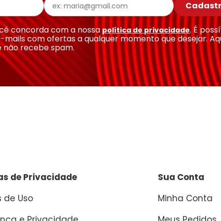
Cadastr
você concorda com a nossa
. É poss
política de privacidade
-mails com ofertas a qualquer momento que desejar. Aq
e não recebe spam.
cas de Privacidade
Sua Conta
 de Uso
Minha Conta
nça e Privacidade
Meus Pedidos