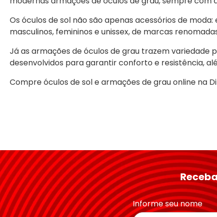
modernas armações de óculos de grau, sempre com a g
Os óculos de sol não são apenas acessórios de moda: 
masculinos, femininos e unissex, de marcas renomada
Já as armações de óculos de grau trazem variedade par
Proteção da Lente
desenvolvidos para garantir conforto e resistência, al
Compre óculos de sol e armações de grau online na D
Receba
Tamanho da Ponte
Informe seu nome