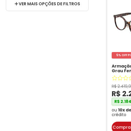
VER MAIS OPÇÕES DE FILTROS
40
140
47,8
135
40,4
145
53
142
0
5% OFF P
Armação
Cor da Armação
Grau Fem
Oval TF
Tartaru
Tartaruga
R$
2
.
419
,
9
R$
2
.
Preto
R$
2
.
18
Pale Gold
ou
10
x d
crédito
Havana
Compra
Vermelho