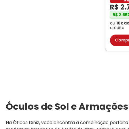
5
R$
2
.
R$
2
.
65
Largura da Lente
ou
10
x d
crédito
Compr
Material
Óculos de Sol e Armações
Na Óticas Diniz, você encontra a combinação perfeita e