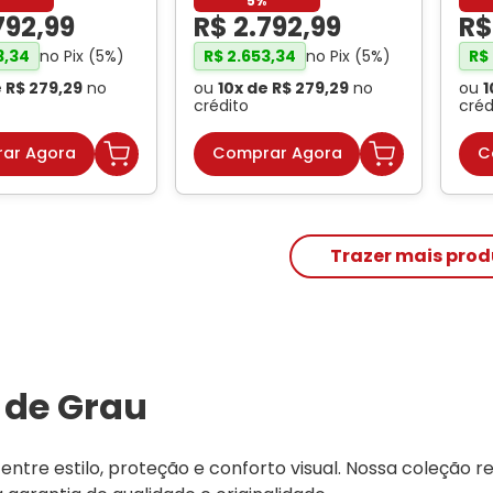
%
5%
792
,
99
R$
2
.
792
,
99
R
no Pix (
5
%)
no Pix (
5
%)
3
,
34
R$
2
.
653
,
34
R$
e
R$
279
,
29
no
ou
10
x de
R$
279
,
29
no
ou
1
crédito
créd
ar Agora
Comprar Agora
C
 de Grau
ntre estilo, proteção e conforto visual. Nossa coleção r