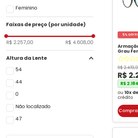
Feminino
Faixas de preço
5% OFF P
R$ 2.257,00
R$ 4.608,00
Armação
Grau Fem
Gatinho 
Altura da Lente
Havana
R$
2
.
419
,
9
54
R$
2
.
44
R$
2
.
18
ou
10
x d
0
crédito
Não localizado
Compra
47
45
Comprimento da Haste