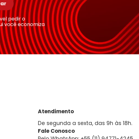
ar
ível pedir o
ui você economiza
Atendimento
De segunda a sexta, das 9h às 18h.
Fale Conosco
Pelo WhatsApp: +55 (11) 94771-4245.