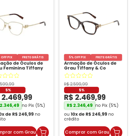
 OFF PIX
FRETE GRÁTIS
5% OFF PIX
FRETE GRÁTIS
ação de Óculos de
Armação de Óculos de
u Feminina Tiffany
Grau Tiffany & Co
inho TF1166 Cor Pale
TF2266 Feminino
d
- TIFFANI
Borboleta Acetato
Tartaruga
- TIFFANI
.
599
,
99
R$
2
.
599
,
99
5%
5%
$
2
.
469
,
99
R$
2
.
469
,
99
no Pix (
5
%)
no Pix (
5
%)
2
.
346
,
49
R$
2
.
346
,
49
0
x de
R$
246
,
99
no
ou
10
x de
R$
246
,
99
no
ito
crédito
prar com Grau
Comprar com Grau