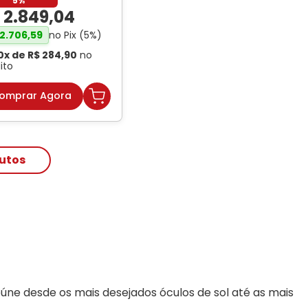
5%
$
2
.
849
,
04
no Pix (
5
%)
2
.
706
,
59
0
x de
R$
284
,
90
no
ito
omprar Agora
eúne desde os mais desejados óculos de sol até as mais 