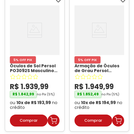
5% OFF PIX
5% OFF PIX
Óculos de Sol Persol
Armação de Óculos
PO3092S Masculino
de Grau Persol
Redondo Acetato
PO3286V Unissex
Preto
- PERSOL
Redondo Acetato
R$
1
.
939
,
99
R$
1
.
949
,
99
Verde
- PERSOL
R$
1
.
842
,
99
R$
1
.
852
,
49
no Pix (
5
%)
no Pix (
5
%)
ou
10
x de
R$
193
,
99
no
ou
10
x de
R$
194
,
99
no
crédito
crédito