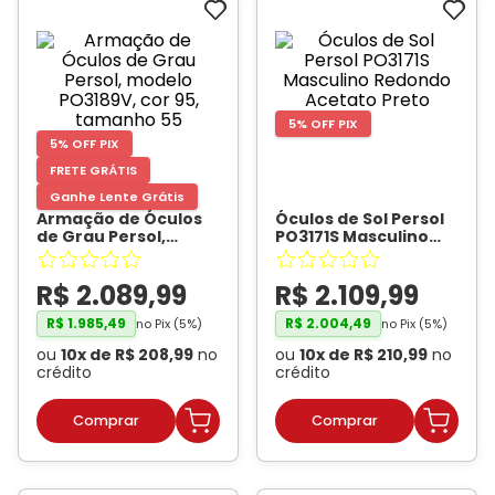
Ray-
Infantil
Miu
Bulget
Ban
Unissex
Polaroid
Todas
Marcas
Todas
Vogue
as
Exclusivas
as
Todas
Marcas
Dii
Marcas
as
Marcas
Collection
5% OFF PIX
Marcas
Exclusivas
5% OFF PIX
Marcas
DNZ
Exclusivas
Dii
Marcas
Dii
Hit
FRETE GRÁTIS
Exclusivas
Collection
Collection
Ono
Ganhe Lente Grátis
Dii
DNZ
Armação de Óculos
Óculos de Sol Persol
Hit
de Grau Persol,
PO3171S Masculino
Collection
Hit
DNZ
modelo PO3189V, cor
Redondo Acetato
DNZ
Ono
Ono
95, tamanho 55
-
Preto
- PERSOL
R$
Hit
2
.
089
,
99
R$
2
.
109
,
99
PERSOL
Todas
Todas
Ono
Exclusivas
Exclusivas
R$
1
.
985
,
49
R$
2
.
004
,
49
no Pix (
5
%)
no Pix (
5
%)
Totas
ou
10
x de
R$
208
,
99
no
ou
10
x de
R$
210
,
99
no
Exclusivas
crédito
crédito