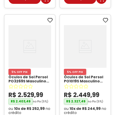
5% OFF PIX
5% OFF PIX
Óculos de Sol Persol
Óculos de Sol Persol
PO3269S Masculino
PO1019S Masculino
Quadrado Acetato
Redondo Metal
Preto
- PERSOL
Dourado
- PERSOL
R$
2
.
529
,
99
R$
2
.
449
,
99
R$
2
.
403
,
49
R$
2
.
327
,
49
no Pix (
5
%)
no Pix (
5
%)
ou
10
x de
R$
252
,
99
no
ou
10
x de
R$
244
,
99
no
crédito
crédito