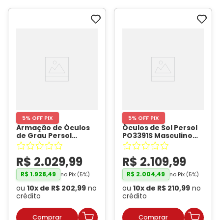
5% OFF PIX
5% OFF PIX
Armação de Óculos
Óculos de Sol Persol
de Grau Persol
PO3391S Masculino
PO3007V Unissex
Quadrado Acetato
Quadrado Acetato
Marrom
- PERSOL
R$
2
.
029
,
99
R$
2
.
109
,
99
Azul Translúcido
-
PERSOL
R$
1
.
928
,
49
R$
2
.
004
,
49
no Pix (
5
%)
no Pix (
5
%)
ou
10
x de
R$
202
,
99
no
ou
10
x de
R$
210
,
99
no
crédito
crédito