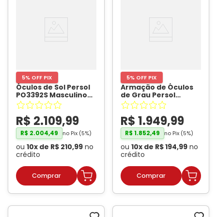
5% OFF PIX
5% OFF PIX
Óculos de Sol Persol
Armação de Óculos
PO3392S Masculino
de Grau Persol
Quadrado Acetato
PO3092V Unissex
Marrom
- PERSOL
Redondo Acetato
R$
2
.
109
,
99
R$
1
.
949
,
99
Marrom
- PERSOL
R$
2
.
004
,
49
R$
1
.
852
,
49
no Pix (
5
%)
no Pix (
5
%)
ou
10
x de
R$
210
,
99
no
ou
10
x de
R$
194
,
99
no
crédito
crédito