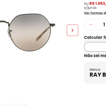
ou
R$ 1.053
s/juros
Ver formas 
Não sei m
Marca
RAY 