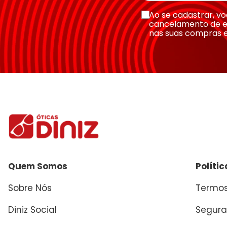
Escreva uma avaliação
Ao se cadastrar, 
cancelamento de e
nas suas compras 
Enviar avaliação
Quem Somos
Políti
Sobre Nós
Termos
Diniz Social
Segura