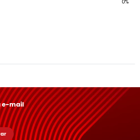
0%
 e-mail
ar