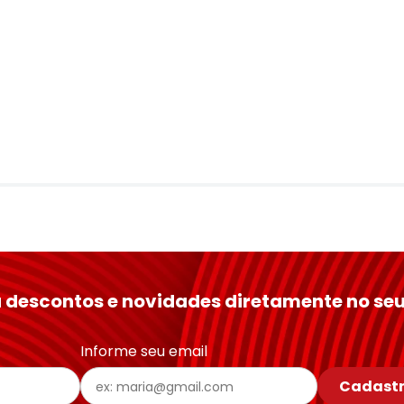
 descontos e novidades diretamente no seu
Informe seu email
Cadastr