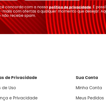
você concorda com a nossa
. É poss
política de privacidade
-mails com ofertas a qualquer momento que desejar. Aq
e não recebe spam.
cas de Privacidade
Sua Conta
 de Uso
Minha Conta
nça e Privacidade
Meus Pedidos