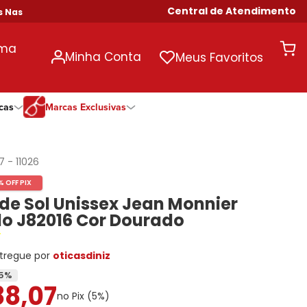
Central de Atendimento
 Compras Acima de R$ 699!
uma
Minha Conta
Meus Favoritos
cas
Marcas Exclusivas
ivas
Duração
Somente Na Diniz
Marcas Exclusivas
Marcas Exclusivas
Quinzenal
DNZ
Dii Collection
Dii Collection
17
-
11026
Mensal
Dii Collection
Hit
Hit
% OFF PIX
Anual
Hit
DNZ
DNZ
de Sol Unissex Jean Monnier
Todas as Durações
Ono
Ono
Ono
o J82016 Cor Dourado
Todas Exclusivas
Todas Exclusivas
tregue por
oticasdiniz
5
%
88
,
07
no Pix (
5
%)