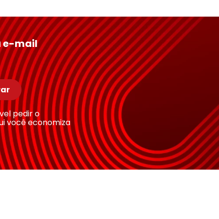
 e-mail
ar
ível pedir o
ui você economiza