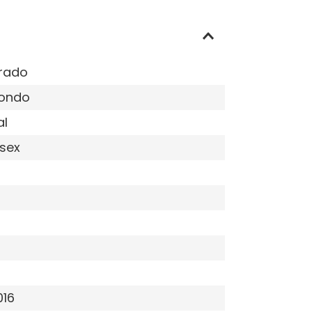
rado
ondo
al
sex
016