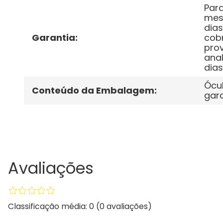
Para
mese
dias
Garantia
:
cobr
prov
anal
dias
Ócul
Conteúdo da Embalagem
:
gara
Avaliações
Classificação média: 0
(0 avaliações)