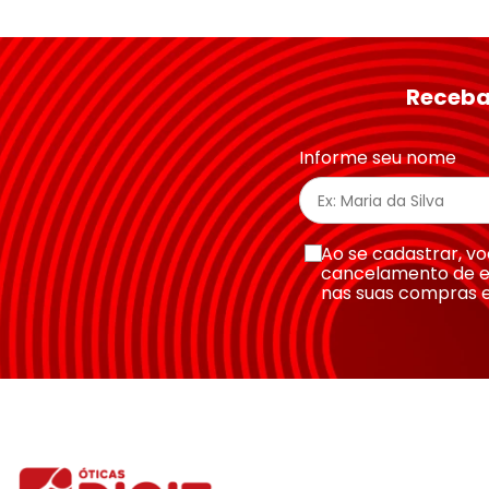
Avalie o produto de 1 a 5 estrelas
★
★
★
★
★
Seu nome
Receba
Endereço de email
Informe seu nome
Escreva uma avaliação
Ao se cadastrar, 
cancelamento de e
nas suas compras 
Enviar avaliação