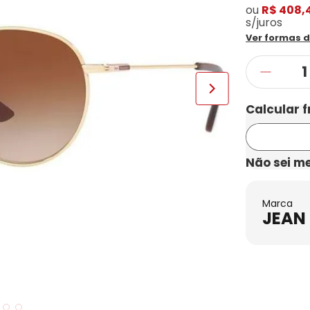
ou
R$ 408,
s/juros
Ver formas 
Não sei m
Marca
JEAN