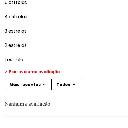
5 estrelas
4 estrelas
3 estrelas
2 estrelas
1 estrela
Escreva uma avaliação
Mais recentes
Todos
Adicionar avaliação
Nenhuma avaliação
Título