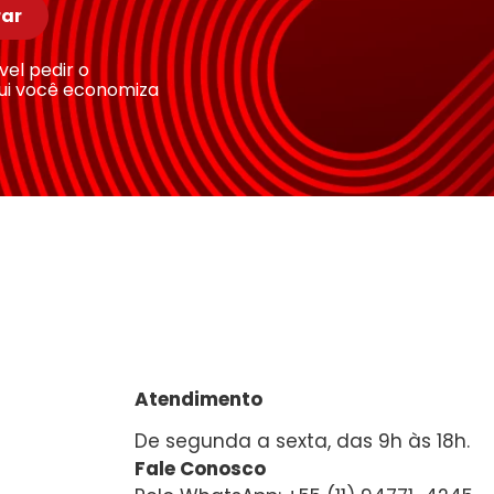
ar
ível pedir o
ui você economiza
Atendimento
De segunda a sexta, das 9h às 18h.
Fale Conosco