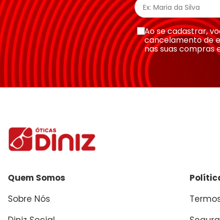
Escreva uma avaliação
Ao se cadastrar, 
cancelamento de e
nas suas compras 
Enviar avaliação
Quem Somos
Políti
Sobre Nós
Termos