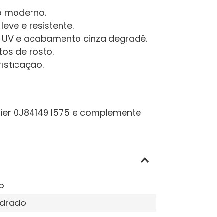
o moderno.
eve e resistente.
 UV e acabamento cinza degradê.
os de rosto.
isticação.
nier 0J84149 I575 e complemente
o
drado