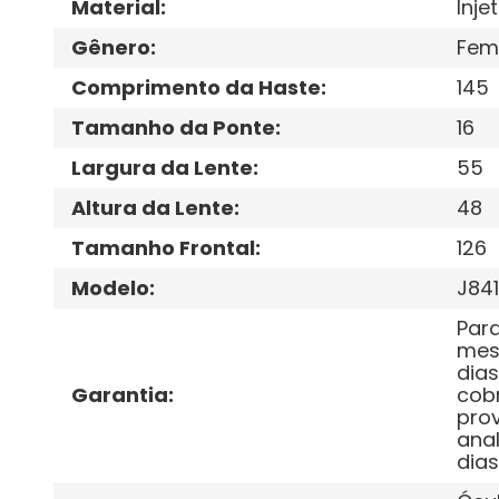
Material
:
Inje
Gênero
:
Fem
Comprimento da Haste
:
145
Tamanho da Ponte
:
16
Largura da Lente
:
55
Altura da Lente
:
48
Tamanho Frontal
:
126
Modelo
:
J84
Para
mese
dias
Garantia
:
cobr
prov
anal
dias