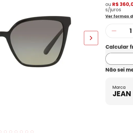
ou
R$ 360,
s/juros
Ver formas 
Não sei m
Marca
JEAN