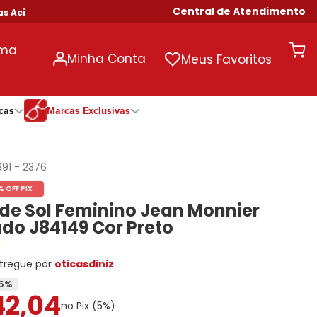
Central de Atendimento
ma de R$ 699!
uma
Minha Conta
Meus Favoritos
cas
Marcas Exclusivas
ivas
Duração
Somente Na Diniz
Marcas Exclusivas
Marcas Exclusivas
Quinzenal
DNZ
Dii Collection
Dii Collection
891
-
2376
Mensal
Dii Collection
Hit
Hit
% OFF PIX
Anual
Hit
DNZ
DNZ
de Sol Feminino Jean Monnier
Todas as Durações
Ono
Ono
Ono
do J84149 Cor Preto
Todas Exclusivas
Todas Exclusivas
tregue por
oticasdiniz
5
%
42
,
04
no Pix (
5
%)