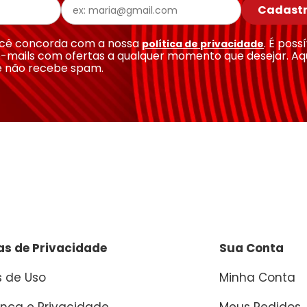
Cadastr
você concorda com a nossa
. É poss
política de privacidade
-mails com ofertas a qualquer momento que desejar. Aq
e não recebe spam.
cas de Privacidade
Sua Conta
 de Uso
Minha Conta