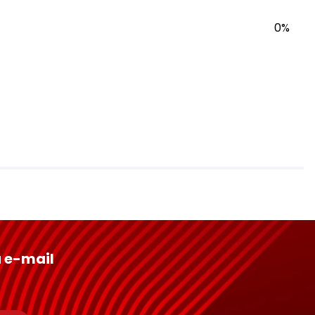
0%
 e-mail