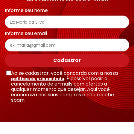
Endereço de email
Informe seu nome
Escreva uma avaliação
Informe seu email
Cadastrar
Ao se cadastrar, você concorda com a nossa
Enviar avaliação
. É possível pedir o
política de privacidade
cancelamento de e-mails com ofertas a
qualquer momento que desejar. Aqui você
economiza nas suas compras e não recebe
spam.