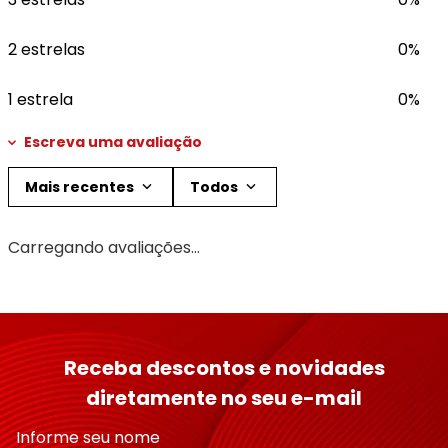
2 estrelas
0%
1 estrela
0%
Escreva uma avaliação
Mais recentes
Todos
Adicionar avaliação
Carregando avaliações…
Título
Avalie o produto de 1 a 5 estrelas
Receba descontos e novidades
★
★
★
★
★
diretamente no seu e-mail
Seu nome
Informe seu nome