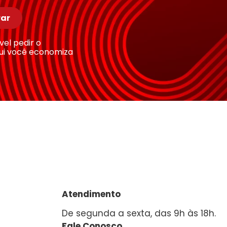
ar
ível pedir o
ui você economiza
Atendimento
De segunda a sexta, das 9h às 18h.
Fale Conosco