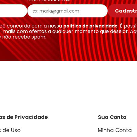
Cadastr
você concorda com a nossa
. É poss
política de privacidade
-mails com ofertas a qualquer momento que desejar. Aq
e não recebe spam.
cas de Privacidade
Sua Conta
 de Uso
Minha Conta