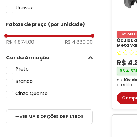
Unissex
Faixas de preço
5% OFF P
Óculos d
R$ 4.874,00
R$ 4.880,00
Meta Va
Branco /
Unissex
Cor da Armação
R$
4
.
Preto
R$
4
.
63
ou
10
x d
Branco
crédito
Cinza Quente
Compr
Cor da Lente
VER MAIS OPÇÕES DE FILTROS
Transitions Ametista
Prizm Sapphire