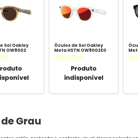
e Sol Oakley
Óculos de Sol Oakley
Ócu
TN OW8002
Meta HSTN OW8002E0
Met
Transitions
Cinza Quente / Prizm
Pret
 Unissex
-
Ruby Unissex
- OAKLEY
Pol
META
META
OAK
Produto
Produto
isponível
indisponível
 de Grau