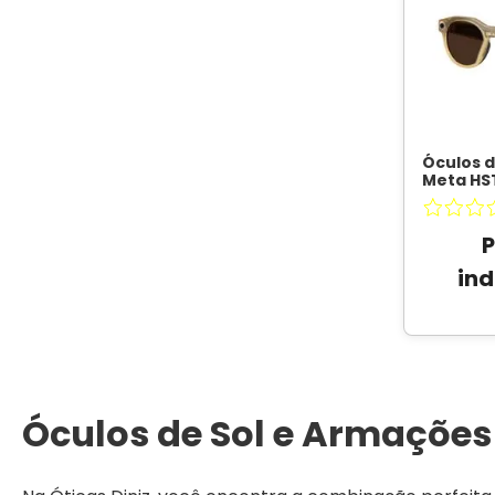
Prizm Ruby
Prizm Road
Prizm Black
Prizm Black Polarizado
Óculos d
Formato
Meta HS
Preto / 
Prizm 24K
Ametista
Máscara
OAKLEY 
Redondo
ind
Material
O Matter™
Óculos de Sol e Armações
Polarizada