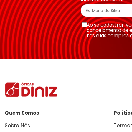
Ao se cadastrar, 
cancelamento de e
nas suas compras 
Quem Somos
Políti
Sobre Nós
Termos