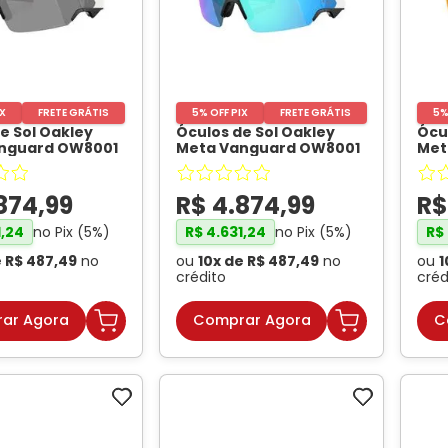
IX
FRETE GRÁTIS
5% OFF PIX
FRETE GRÁTIS
5%
e Sol Oakley
Óculos de Sol Oakley
Ócu
nguard OW8001
Meta Vanguard OW8001
Met
 Prizm Black
Branco / Prizm Sapphire
Pre
- OAKLEY META
Unissex
- OAKLEY META
Uni
874
,
99
R$
4
.
874
,
99
R
no Pix (
5
%)
no Pix (
5
%)
1
,
24
R$
4
.
631
,
24
R$
e
R$
487
,
49
no
ou
10
x de
R$
487
,
49
no
ou
1
crédito
créd
ar Agora
Comprar Agora
C