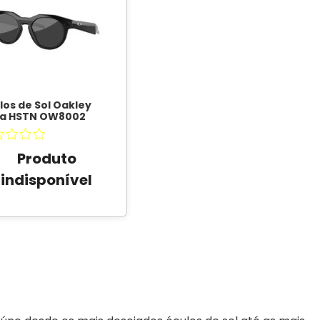
los de Sol Oakley
a HSTN OW8002
o / Prizm Black
arizado Unissex
-
LEY META
Produto
indisponível