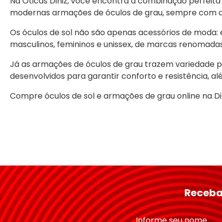
Na Óticas Diniz, você encontra a combinação perfeita e
modernas armações de óculos de grau, sempre com a g
Os óculos de sol não são apenas acessórios de moda: 
masculinos, femininos e unissex, de marcas renomada
Já as armações de óculos de grau trazem variedade par
desenvolvidos para garantir conforto e resistência, al
Tamanho da Ponte
Compre óculos de sol e armações de grau online na D
Receba
Informe seu nome