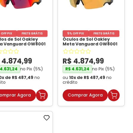
Conheça Nossas Marcas
 OFF PIX
FRETE GRÁTIS
5% OFF PIX
FRETE GRÁTIS
los de Sol Oakley
Óculos de Sol Oakley
a Vanguard OW8001
Meta Vanguard OW8001
to / Prizm Road
Preto / Prizm 24K Unissex
ssex
- OAKLEY META
- OAKLEY META
$
4
.
874
,
99
R$
4
.
874
,
99
no Pix (
5
%)
no Pix (
5
%)
4
.
631
,
24
R$
4
.
631
,
24
0
x de
R$
487
,
49
no
ou
10
x de
R$
487
,
49
no
ito
crédito
omprar Agora
Comprar Agora