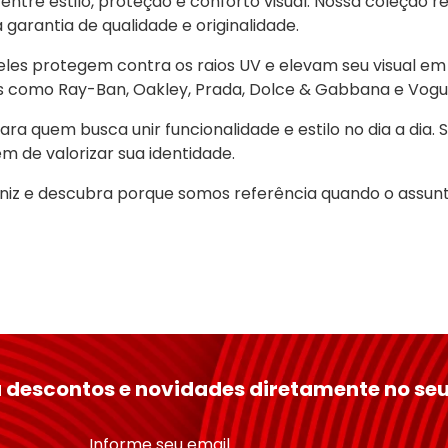
ntre estilo, proteção e conforto visual. Nossa coleção r
arantia de qualidade e originalidade.
eles protegem contra os raios UV e elevam seu visual em 
s como Ray-Ban, Oakley, Prada, Dolce & Gabbana e Vogu
a quem busca unir funcionalidade e estilo no dia a dia. S
ém de valorizar sua identidade.
iniz e descubra porque somos referência quando o assunt
 descontos e novidades diretamente no seu
Informe seu email