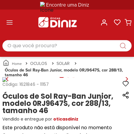
Encontre uma Diniz
ltar
ltar
ltar
ltar
ltar
ssórios
mações
rcas
randes
culos
lusivas
arcas
e Sol
Categorias
Acessórios
O que você procura?
Categorias
Busque
Categoria
Masculino
Correntes
Por
Masculino
Armações
Feminino
para
Marcas
Feminino
de Óculos
Infantil
Óculos
Ray-
Infantil
Óculos
OCULOS
SOLAR
Unissex
Estojos
Ban
Unissex
de Sol
Óculos de Sol Ray-Ban Junior, modelo 0RJ9647S, cor 288/13,
Busque
para
tamanho 46
Prada
Busque
Corrente
Por
Óculos
Armani
Por
Marcas
para
Soluções
Código:
1621846
-
11157
Marcas
Exchange
Ana
Óculos
e
Óculos de Sol Ray-Ban Junior,
Ray-
Tommy
Hickmann
Estojo
Cuidados
Ban
modelo 0RJ9647S, cor 288/13,
Hilfiger
Bulget
para
Prada
Ana
tamanho 46
Miu-
Óculos
Ana
Hickmann
Miu
Gênero
Vendido e entregue por
oticasdiniz
Hickmann
Guess
Guess
Masculino
Este produto não está disponível no momento
Tecnol
Speedo
Lacoste
Feminino
Miu-
Atittude