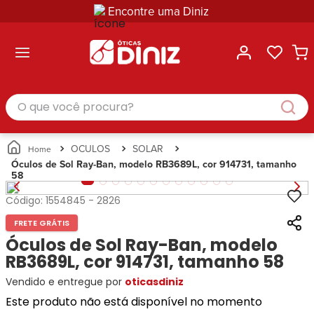
Encontre uma Diniz
ltar
ltar
ltar
ltar
ltar
ssórios
mações
rcas
randes
culos
lusivas
arcas
e Sol
Categorias
Acessórios
O que você procura?
Categorias
Busque
Categoria
Masculino
Correntes
Por
Masculino
Armações
Feminino
para
Marcas
Feminino
de Óculos
Infantil
Óculos
Ray-
Infantil
Óculos
OCULOS
SOLAR
Unissex
Estojos
Ban
Unissex
de Sol
Óculos de Sol Ray-Ban, modelo RB3689L, cor 914731, tamanho
Busque
para
58
Prada
Busque
Corrente
Por
Óculos
Armani
Por
Marcas
para
Soluções
Código:
1554845
-
2826
Marcas
Exchange
Ana
Óculos
e
Ray-
Tommy
FRETE GRÁTIS
Hickmann
Estojo
Cuidados
Ban
Hilfiger
Bulget
Óculos de Sol Ray-Ban, modelo
para
Prada
Ana
Miu-
Óculos
RB3689L, cor 914731, tamanho 58
Ana
Hickmann
Miu
Gênero
Vendido e entregue por
oticasdiniz
Hickmann
Guess
Guess
Masculino
Tecnol
Speedo
Este produto não está disponível no momento
Lacoste
Feminino
Miu-
Atittude