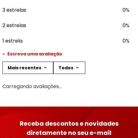
3 estrelas
0%
2 estrelas
0%
1 estrela
0%
Escreva uma avaliação
Mais recentes
Todos
Adicionar avaliação
Carregando avaliações…
Título
Avalie o produto de 1 a 5 estrelas
Receba descontos e novidades
★
★
★
★
★
diretamente no seu e-mail
Seu nome