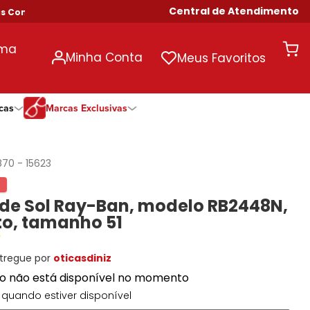
Central de Atendimento
as Acima de R$ 699!
uma
Minha Conta
Meus Favoritos
cas
Marcas Exclusivas
ivas
Duração
Somente Na Diniz
Marcas Exclusivas
Marcas Exclusivas
Quinzenal
DNZ
Dii Collection
Dii Collection
870
-
15623
Mensal
Dii Collection
Hit
Hit
Anual
Hit
DNZ
DNZ
 de Sol Ray-Ban, modelo RB2448N,
Todas as Durações
Ono
Ono
Ono
to, tamanho 51
Todas Exclusivas
Todas Exclusivas
tregue por
oticasdiniz
to não está disponível no momento
quando estiver disponível