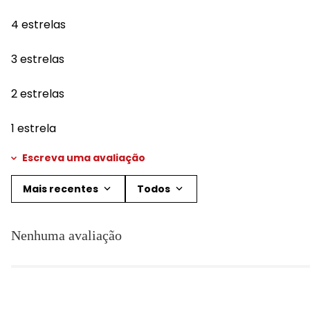
4 estrelas
3 estrelas
2 estrelas
1 estrela
Escreva uma avaliação
Mais recentes
Todos
Adicionar avaliação
Nenhuma avaliação
Título
Avalie o produto de 1 a 5 estrelas