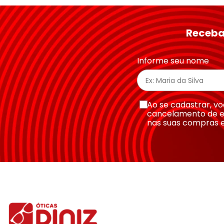
★
★
★
★
★
Seu nome
Receba
Endereço de email
Informe seu nome
Escreva uma avaliação
Ao se cadastrar, 
cancelamento de e
nas suas compras 
Enviar avaliação