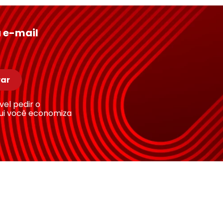
 e-mail
ar
ível pedir o
ui você economiza