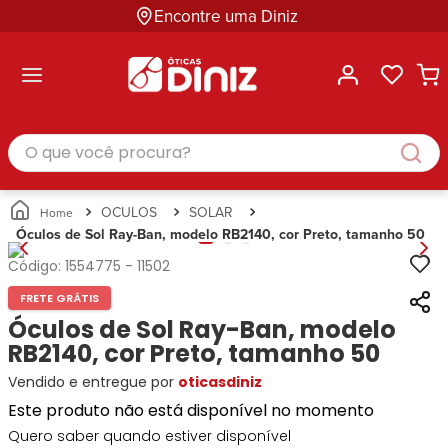
Encontre uma Diniz
ltar
ltar
ltar
ltar
ltar
ssórios
mações
rcas
randes
culos
lusivas
arcas
e Sol
Categorias
Acessórios
O que você procura?
Categorias
Busque
Categoria
Masculino
Correntes
Por
Masculino
Armações
Feminino
para
Marcas
Feminino
de Óculos
Infantil
Óculos
Ray-
Infantil
Óculos
OCULOS
SOLAR
Unissex
Estojos
Ban
Unissex
de Sol
Óculos de Sol Ray-Ban, modelo RB2140, cor Preto, tamanho 50
Busque
para
Prada
Busque
Corrente
Por
Óculos
Código:
1554775
-
11502
Armani
Por
Marcas
para
Soluções
Marcas
Exchange
Ana
Óculos
FRETE GRÁTIS
e
Ray-
Tommy
Hickmann
Estojo
Óculos de Sol Ray-Ban, modelo
Cuidados
Ban
Hilfiger
Bulget
para
RB2140, cor Preto, tamanho 50
Prada
Ana
Miu-
Óculos
Vendido e entregue por
Ana
oticasdiniz
Hickmann
Miu
Gênero
Hickmann
Guess
Guess
Masculino
Este produto não está disponível no momento
Tecnol
Speedo
Lacoste
Feminino
Quero saber quando estiver disponível
Miu-
Atittude