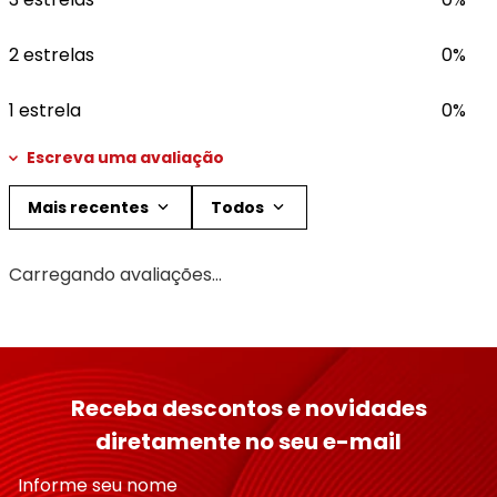
2 estrelas
0%
1 estrela
0%
Escreva uma avaliação
Mais recentes
Todos
Adicionar avaliação
Carregando avaliações…
Título
Avalie o produto de 1 a 5 estrelas
Receba descontos e novidades
★
★
★
★
★
diretamente no seu e-mail
Seu nome
Informe seu nome