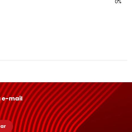
0%
 e-mail
ar