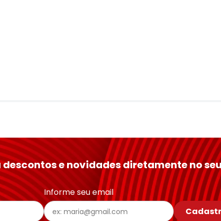
 descontos e novidades diretamente no seu
Informe seu email
Cadastr