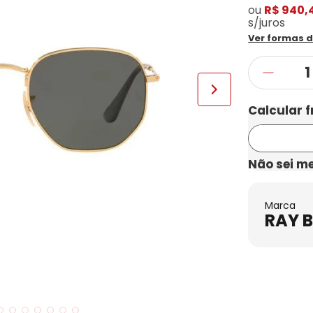
ou
R$ 940,
s/juros
Ver formas 
Não sei m
Marca
RAY 