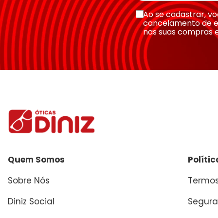
Escreva uma avaliação
Ao se cadastrar, 
cancelamento de e
nas suas compras 
Enviar avaliação
Quem Somos
Políti
Sobre Nós
Termos
Diniz Social
Segura