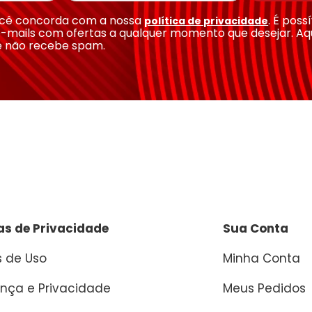
você concorda com a nossa
. É poss
política de privacidade
-mails com ofertas a qualquer momento que desejar. Aq
e não recebe spam.
cas de Privacidade
Sua Conta
 de Uso
Minha Conta
nça e Privacidade
Meus Pedidos