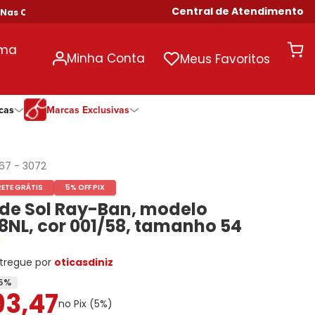
Central de Atendimento
 Compras Acima de R$ 699!
uma
Minha Conta
Meus Favoritos
cas
Marcas Exclusivas
ivas
Duração
Somente Na Diniz
Marcas Exclusivas
Marcas Exclusivas
Quinzenal
DNZ
Dii Collection
Dii Collection
967
-
3072
Mensal
Dii Collection
Hit
Hit
RETE GRÁTIS
5% OFF PIX
Anual
Hit
DNZ
DNZ
 de Sol Ray-Ban, modelo
Todas as Durações
Ono
Ono
Ono
NL, cor 001/58, tamanho 54
Todas Exclusivas
Todas Exclusivas
tregue por
oticasdiniz
5
%
93
,
47
no Pix (
5
%)