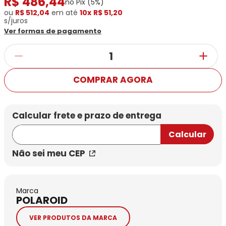
R$
486
,
44
no Pix (
5
%)
Ray-
Infantil
Miu
Bulget
ou
R$ 512,04
em até
10x
R$ 51,20
Ban
Unissex
s/juros
Polaroid
Todas
Marcas
Todas
Ver formas de pagamento
Vogue
as
Exclusivas
as
Todas
Marcas
Dii
Marcas
as
Marcas
Collection
Marcas
Exclusivas
Marcas
DNZ
Exclusivas
Dii
Marcas
Dii
Hit
COMPRAR AGORA
Exclusivas
Collection
Collection
Ono
Dii
DNZ
Hit
Collection
Hit
DNZ
DNZ
Ono
Ono
Hit
Todas
Todas
Ono
Exclusivas
Exclusivas
Não sei meu CEP
Totas
Exclusivas
Marca
POLAROID
VER PRODUTOS DA MARCA