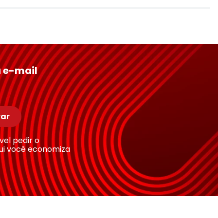
 e-mail
ar
ível pedir o
ui você economiza