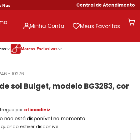
Central de Atendimento
s Compras Acima de R$ 699!
uma
Minha Conta
Meus Favoritos
cas
Marcas Exclusivas
ivas
Duração
Somente Na Diniz
Marcas Exclusivas
Marcas Exclusivas
Quinzenal
DNZ
Dii Collection
Dii Collection
246
-
10276
Mensal
Dii Collection
Hit
Hit
de sol Bulget, modelo BG3283, cor
Anual
Hit
DNZ
DNZ
Todas as Durações
Ono
Ono
Ono
Todas Exclusivas
Todas Exclusivas
tregue por
oticasdiniz
to não está disponível no momento
quando estiver disponível