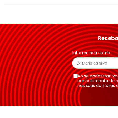
Avalie o produto de 1 a 5 estrelas
★
★
★
★
★
Seu nome
Receba
Endereço de email
Informe seu nome
Escreva uma avaliação
Ao se cadastrar, 
cancelamento de e
nas suas compras 
Enviar avaliação