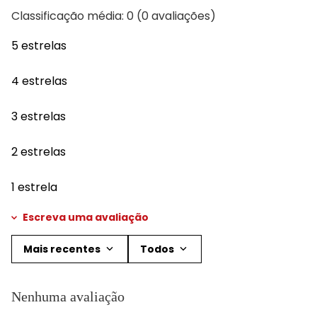
Classificação média: 0
(0 avaliações)
5 estrelas
4 estrelas
3 estrelas
2 estrelas
1 estrela
Escreva uma avaliação
Mais recentes
Todos
Adicionar avaliação
Nenhuma avaliação
Título