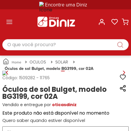
Encontre uma Diniz
ltar
ltar
ltar
ltar
ltar
ssórios
mações
rcas
randes
culos
lusivas
arcas
e Sol
Categorias
Acessórios
O que você procura?
Categorias
Busque
Categoria
Masculino
Correntes
Por
Masculino
Armações
Feminino
para
Marcas
Feminino
de Óculos
Infantil
Óculos
Ray-
Infantil
Óculos
OCULOS
SOLAR
Unissex
Estojos
Ban
Unissex
de Sol
Óculos de sol Bulget, modelo BG3199, cor 02A
Busque
para
Prada
Busque
Corrente
Por
Óculos
Código:
1509282
-
11765
Armani
Por
Marcas
para
Soluções
Marcas
Exchange
Ana
Óculos de sol Bulget, modelo
Óculos
e
Ray-
Tommy
Hickmann
Estojo
BG3199, cor 02A
Cuidados
Ban
Hilfiger
Bulget
para
Vendido e entregue por
oticasdiniz
Prada
Ana
Miu-
Óculos
Ana
Hickmann
Este produto não está disponível no momento
Miu
Gênero
Hickmann
Guess
Guess
Masculino
Quero saber quando estiver disponível
Tecnol
Speedo
Lacoste
Feminino
Miu-
Atittude