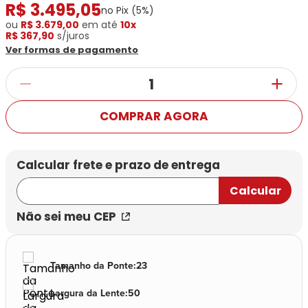
Ray-
Infantil
R$
3
.
495
,
05
no Pix (
5
%)
Miu
Bulget
Ban
Unissex
ou
R$ 3.679,00
em até
10x
Polaroid
Todas
Marcas
Todas
R$ 367,90
s/juros
Vogue
as
Exclusivas
as
Ver formas de pagamento
Todas
Marcas
Dii
Marcas
as
Marcas
Collection
Marcas
Exclusivas
Marcas
DNZ
Exclusivas
Dii
Marcas
Dii
Hit
COMPRAR AGORA
Exclusivas
Collection
Collection
Ono
Dii
DNZ
Hit
Collection
Hit
DNZ
DNZ
Ono
Ono
Hit
Todas
Todas
Ono
Exclusivas
Exclusivas
Totas
Não sei meu CEP
Exclusivas
Tamanho da Ponte
:
23
Largura da Lente
:
50