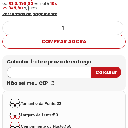
Ray-
Infantil
ou
R$ 3.499,00
em até
10x
Miu
Bulget
Ban
Unissex
R$ 349,90
s/juros
Polaroid
Todas
Marcas
Todas
Ver formas de pagamento
Vogue
as
Exclusivas
as
Todas
Marcas
Dii
Marcas
as
Marcas
Collection
Marcas
Exclusivas
Marcas
DNZ
Exclusivas
COMPRAR AGORA
Dii
Marcas
Dii
Hit
Exclusivas
Collection
Collection
Ono
Dii
DNZ
Hit
Collection
Hit
DNZ
DNZ
Ono
Ono
Hit
Todas
Todas
Ono
Exclusivas
Exclusivas
Não sei meu CEP
Totas
Exclusivas
Tamanho da Ponte
:
22
Largura da Lente
:
53
Comprimento da Haste
:
155