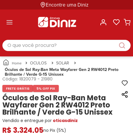
Encontre uma Diniz
ltar
ltar
ltar
ltar
ltar
ssórios
mações
rcas
randes
culos
lusivas
arcas
e Sol
Categorias
Acessórios
O que você procura?
Categorias
Busque
Categoria
Masculino
Correntes
Por
Masculino
Armações
Feminino
para
Marcas
Feminino
de Óculos
Infantil
Óculos
Ray-
Infantil
Óculos
OCULOS
SOLAR
Unissex
Estojos
Ban
Unissex
de Sol
Óculos de Sol Ray-Ban Meta Wayfarer Gen 2 RW4012 Preto
Busque
para
Brilhante / Verde G-15 Unissex
Prada
Busque
Corrente
Por
Óculos
Código:
1820079
-
21980
Armani
Por
Marcas
para
Soluções
Marcas
Exchange
Ana
Óculos
FRETE GRÁTIS
5% OFF PIX
e
Ray-
Tommy
Hickmann
Estojo
Óculos de Sol Ray-Ban Meta
Cuidados
Ban
Hilfiger
Bulget
para
Wayfarer Gen 2 RW4012 Preto
Prada
Ana
Miu-
Óculos
Brilhante / Verde G-15 Unissex
Ana
Hickmann
Miu
Gênero
Hickmann
Guess
Vendido e entregue por
oticasdiniz
Guess
Masculino
Tecnol
Speedo
Lacoste
Feminino
R$
3
.
324
,
05
no Pix (
5
%)
Miu-
Atittude