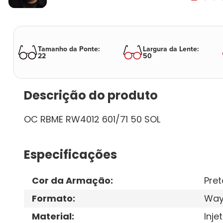
Tamanho da Ponte
:
Largura da Lente
:
22
50
Descrição do produto
OC RBME RW4012 601/71 50 SOL
Especificações
Cor da Armação
:
Pret
Formato
:
Way
Material
:
Inje