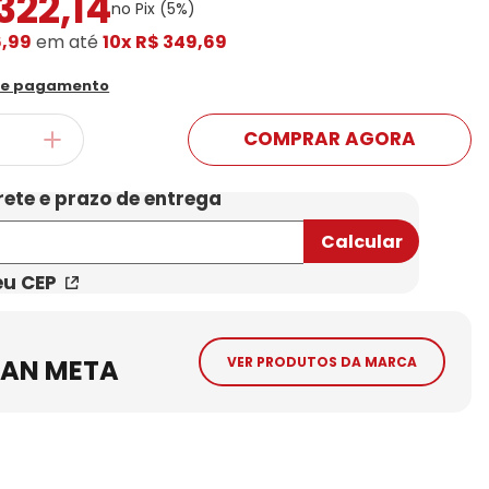
322
,
14
no Pix (
5
%)
Conheça Nossas Marcas
6,99
em até
10x
R$ 349,69
de pagamento
COMPRAR AGORA
eu CEP
BAN META
VER PRODUTOS DA MARCA