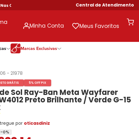
Central de Atendimento
 Compras Acima de R$ 699!
uma
Minha Conta
Meus Favoritos
cas
Marcas Exclusivas
ivas
Duração
Somente Na Diniz
Marcas Exclusivas
Marcas Exclusivas
Quinzenal
DNZ
Dii Collection
Dii Collection
406
-
21978
Mensal
Dii Collection
Hit
Hit
RETE GRÁTIS
5% OFF PIX
Anual
Hit
DNZ
DNZ
 de Sol Ray-Ban Meta Wayfarer
Todas as Durações
Ono
Ono
Ono
W4012 Preto Brilhante / Verde G-15
Todas Exclusivas
Todas Exclusivas
x
tregue por
oticasdiniz
-
0
%