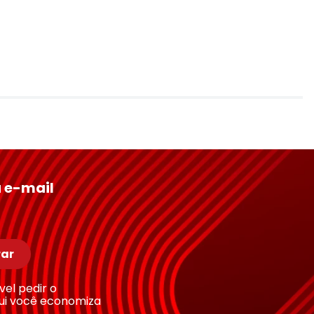
 e-mail
ar
ível pedir o
ui você economiza