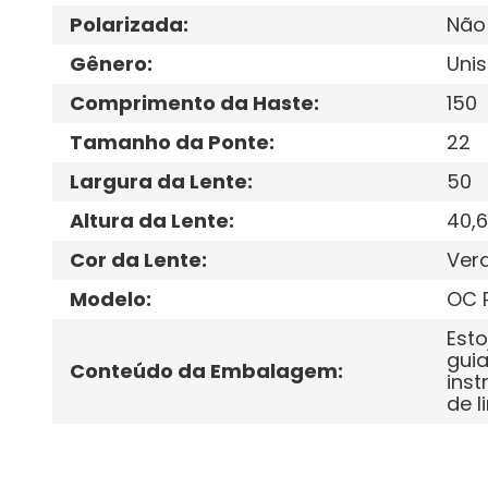
Polarizada
:
Não
Gênero
:
Unis
Comprimento da Haste
:
150
Tamanho da Ponte
:
22
Largura da Lente
:
50
Altura da Lente
:
40,6
Cor da Lente
:
Ver
Modelo
:
OC 
Esto
guia
Conteúdo da Embalagem
:
inst
de l