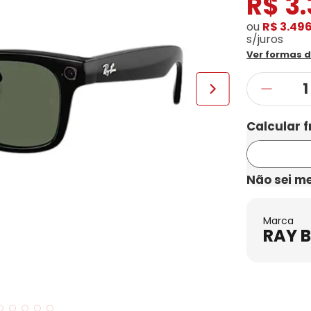
R$
3
.
ou
R$ 3.49
s/juros
Ver formas 
Não sei m
Marca
RAY 