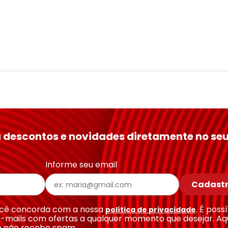
 descontos e novidades diretamente no seu
Informe seu email
Cadastr
você concorda com a nossa
. É poss
política de privacidade
-mails com ofertas a qualquer momento que desejar. Aq
e não recebe spam.