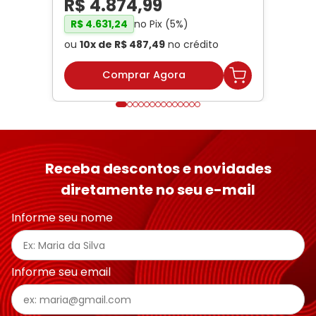
R$
4
.
874
,
99
no Pix (
5
%)
R$
4
.
631
,
24
ou
10
x de
R$
487
,
49
no crédito
Comprar Agora
Receba descontos e novidades
diretamente no seu e-mail
Informe seu nome
Informe seu email