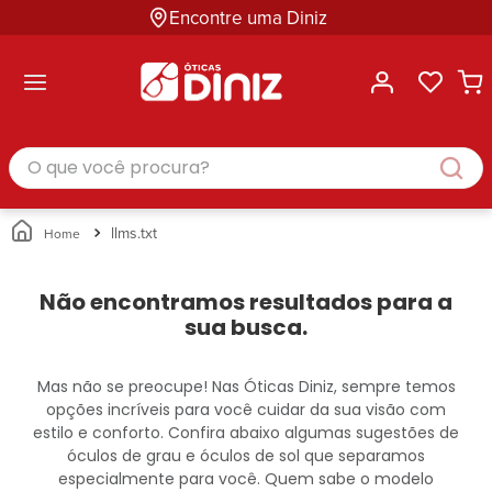
Encontre uma Diniz
ltar
ltar
ltar
ltar
ltar
ssórios
mações
rcas
randes
culos
lusivas
arcas
e Sol
Categorias
Acessórios
O que você procura?
Categorias
Busque
Categoria
Masculino
Correntes
Por
Masculino
Armações
Feminino
para
Marcas
Feminino
de Óculos
Infantil
Óculos
Ray-
Infantil
Óculos
llms.txt
Unissex
Estojos
Ban
Unissex
de Sol
Busque
para
Prada
Busque
Corrente
Por
Óculos
Não encontramos resultados para a
Armani
Por
Marcas
para
Soluções
sua busca.
Marcas
Exchange
Ana
Óculos
e
Ray-
Tommy
Hickmann
Estojo
Cuidados
Ban
Hilfiger
Bulget
para
Mas não se preocupe! Nas Óticas Diniz, sempre temos
Prada
Ana
Miu-
Óculos
opções incríveis para você cuidar da sua visão com
Ana
Hickmann
Miu
Gênero
estilo e conforto. Confira abaixo algumas sugestões de
Hickmann
Guess
Guess
Masculino
óculos de grau e óculos de sol que separamos
Tecnol
Speedo
Lacoste
Feminino
especialmente para você. Quem sabe o modelo
Miu-
Atittude