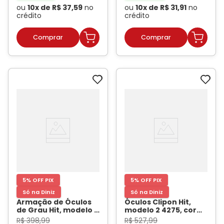
ou
10
x de
R$
37
,
59
no
ou
10
x de
R$
31
,
91
no
crédito
crédito
5% OFF PIX
5% OFF PIX
Só na Diniz
Só na Diniz
Armação de Óculos
Óculos Clipon Hit,
de Grau Hit, modelo 1
modelo 2 4275, cor
7010, cor Demi
Azul com Preto,
R$
398
,
99
R$
527
,
99