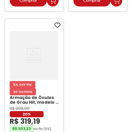
5% OFF PIX
Só na Diniz
Armação de Óculos
de Grau Hit, modelo 1
7009, cor Azul
R$
398
,
99
Translúcido
- HIT
20%
R$
319
,
19
R$
303
,
23
no Pix (
5
%)