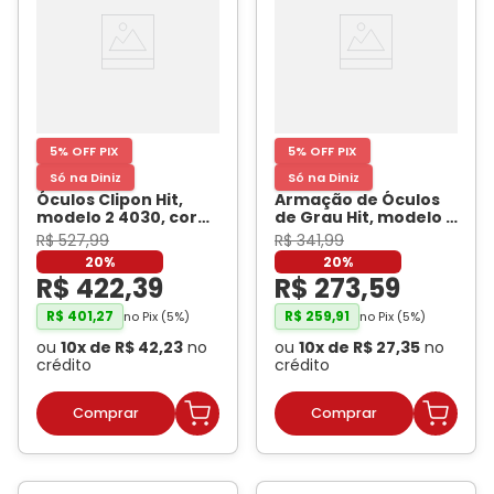
5% OFF PIX
5% OFF PIX
Só na Diniz
Só na Diniz
Óculos Clipon Hit,
Armação de Óculos
modelo 2 4030, cor
de Grau Hit, modelo 1
Preto, tamanho 56
-
8002, cor Demi
R$
527
,
99
R$
341
,
99
HIT
Marrom
- HIT
20%
20%
R$
422
,
39
R$
273
,
59
R$
401
,
27
R$
259
,
91
no Pix (
5
%)
no Pix (
5
%)
ou
10
x de
R$
42
,
23
no
ou
10
x de
R$
27
,
35
no
crédito
crédito