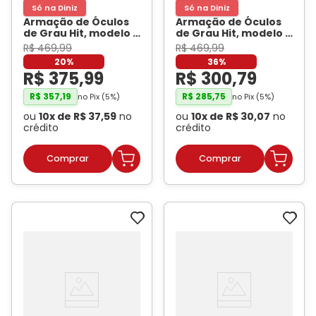
Só na Diniz
Só na Diniz
Armação de Óculos
Armação de Óculos
de Grau Hit, modelo 1
de Grau Hit, modelo 1
4049, cor Verde
7006, cor
R$
469
,
99
R$
469
,
99
Militar Cristal,
Champagne
20%
36%
tamanho 52
- HIT
Translúcido
- HIT
R$
375
,
99
R$
300
,
79
R$
357
,
19
R$
285
,
75
no Pix (
5
%)
no Pix (
5
%)
ou
10
x de
R$
37
,
59
no
ou
10
x de
R$
30
,
07
no
crédito
crédito