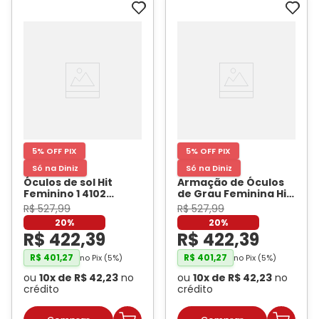
5% OFF PIX
5% OFF PIX
Só na Diniz
Só na Diniz
Óculos de sol Hit
Armação de Óculos
Feminino 1 4102
de Grau Feminina Hit
Hexagonal Cor Rosa
Quadrado 4046 Cor
R$
527
,
99
R$
527
,
99
com Dourado
- HIT
Preto com Demi
20%
20%
Marrom
- HIT
R$
422
,
39
R$
422
,
39
R$
401
,
27
R$
401
,
27
no Pix (
5
%)
no Pix (
5
%)
ou
10
x de
R$
42
,
23
no
ou
10
x de
R$
42
,
23
no
crédito
crédito