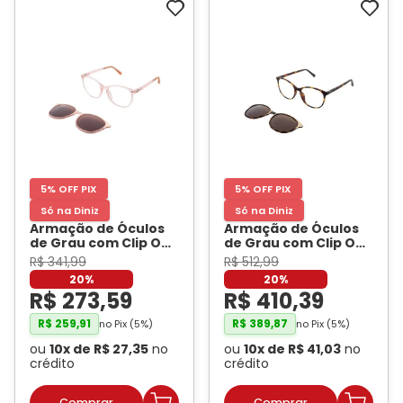
Ray-
Infantil
Miu
Bulget
Ban
Unissex
Polaroid
Todas
Marcas
Todas
Vogue
as
Exclusivas
as
Todas
Marcas
Dii
Marcas
as
Marcas
Collection
Marcas
Exclusivas
Marcas
DNZ
Exclusivas
Dii
Marcas
Dii
Hit
Exclusivas
Collection
Collection
Ono
Dii
DNZ
Hit
5% OFF PIX
5% OFF PIX
Collection
Hit
DNZ
Só na Diniz
Só na Diniz
DNZ
Ono
Ono
Armação de Óculos
Armação de Óculos
Hit
Todas
Todas
de Grau com Clip On
de Grau com Clip On
Ono
Exclusivas
Feminina Hit
Feminina Hit
Exclusivas
R$
341
,
99
R$
512
,
99
Quadrada 2037 Cor
Quadrada 2037 Cor
Totas
20%
20%
Rosa
- HIT
Tartaruga Marrom
-
Exclusivas
R$
273
,
59
R$
410
,
39
HIT
R$
259
,
91
R$
389
,
87
no Pix (
5
%)
no Pix (
5
%)
ou
10
x de
R$
27
,
35
no
ou
10
x de
R$
41
,
03
no
crédito
crédito