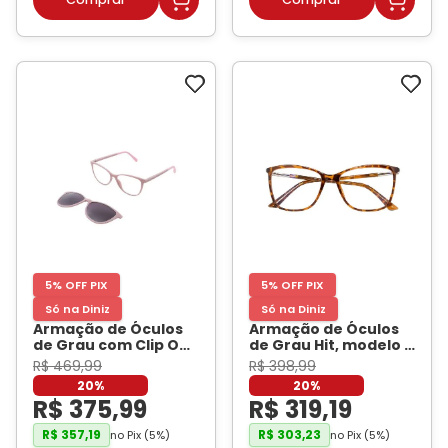
5% OFF PIX
5% OFF PIX
Só na Diniz
Só na Diniz
Armação de Óculos
Armação de Óculos
de Grau com Clip On
de Grau Hit, modelo 1
Feminina Hit Gatinho
8001, cor Demi
R$
469
,
99
R$
398
,
99
2036 Cor Rosa
- HIT
Caramelo
- HIT
20%
20%
R$
375
,
99
R$
319
,
19
R$
357
,
19
R$
303
,
23
no Pix (
5
%)
no Pix (
5
%)