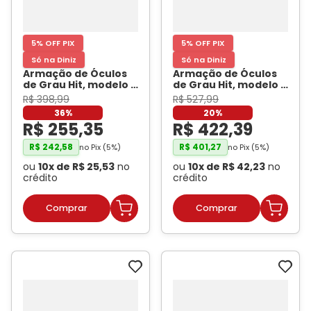
5% OFF PIX
5% OFF PIX
Só na Diniz
Só na Diniz
Armação de Óculos
Armação de Óculos
de Grau Hit, modelo 1
de Grau Hit, modelo 2
7010, cor Preto
- HIT
8008, cor Preto
- HIT
R$
398
,
99
R$
527
,
99
36%
20%
R$
255
,
35
R$
422
,
39
R$
242
,
58
R$
401
,
27
no Pix (
5
%)
no Pix (
5
%)
ou
10
x de
R$
25
,
53
no
ou
10
x de
R$
42
,
23
no
crédito
crédito