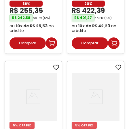
Marrom
- HIT
tamanho 60
- HIT
36%
20%
R$
255
,
35
R$
422
,
39
R$
242
,
58
R$
401
,
27
no Pix (
5
%)
no Pix (
5
%)
ou
10
x de
R$
25
,
53
no
ou
10
x de
R$
42
,
23
no
crédito
crédito
5% OFF PIX
5% OFF PIX