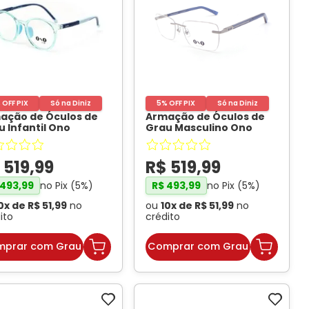
 OFF PIX
Só na Diniz
5% OFF PIX
Só na Diniz
ação de Óculos de
Armação de Óculos de
u Infantil Ono
Grau Masculino Ono
019I Azul Claro
ON6016 Prata e Azul
-
nslúcido
- ONO
ONO
$
519
,
99
R$
519
,
99
no Pix (
5
%)
no Pix (
5
%)
493
,
99
R$
493
,
99
0
x de
R$
51
,
99
no
ou
10
x de
R$
51
,
99
no
ito
crédito
prar com Grau
Comprar com Grau