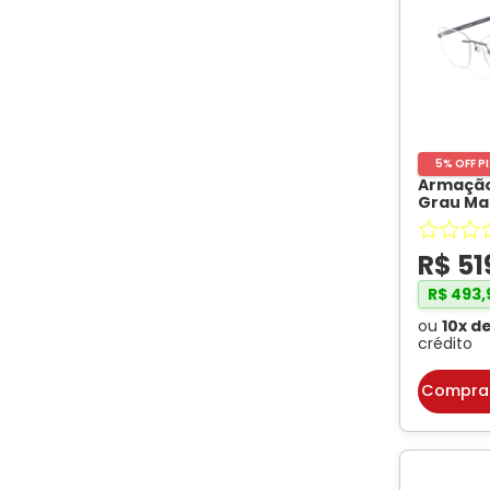
41
40
45
42
5% OFF P
Armação
Grau Ma
37
Comprimento da Haste
ON6016 G
ONO
0
R$
51
140
47
R$
493
,
145
ou
10
x d
39
crédito
142
48
Compra
130
133
149