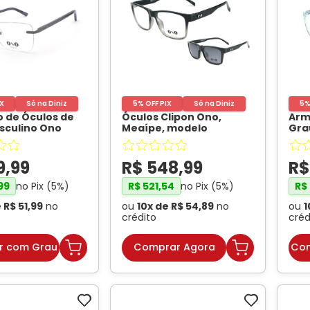
IX
Só na Diniz
5% OFF PIX
Só na Diniz
5%
 de Óculos de
Óculos Clipon Ono,
Arm
sculino Ono
Meaípe, modelo
Gra
rafite Fosco
-
ON0031CP, cor preto
ON0
degradê, tamanho 56
-
Tra
ONO
9
,
99
R$
548
,
99
R
no Pix (
5
%)
no Pix (
5
%)
99
R$
521
,
54
R$
e
R$
51
,
99
no
ou
10
x de
R$
54
,
89
no
ou
1
crédito
créd
r com Grau
Comprar Agora
Com