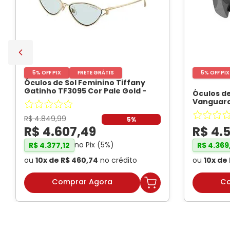
5% OFF PIX
FRETE GRÁTIS
5% OFF PIX
Óculos de Sol Feminino Tiffany
Material
Gatinho TF3095 Cor Pale Gold
-
Óculos de
TIFFANI
Vanguard
Black Uni
R$
4
.
849
,
99
5%
R$
4
.
607
,
49
R$
4
.
no Pix (
5
%)
R$
4
.
377
,
12
R$
4
.
369
ou
10
x de
R$
460
,
74
no crédito
ou
10
x de
Comprar Agora
Co
Proteção da Lente