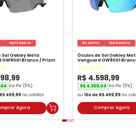
FRETE GRÁTIS
5% OFF PIX
FRETE GRÁTIS
 Sol Oakley Meta
Óculos de Sol Oakley Me
 OW8001 Branco / Prizm
Vanguard OW8001 Branco
ssex
- OAKLEY META
Sapphire Unissex
- OAKL
598
,
99
R$
4
.
598
,
99
no Pix (
5
%)
no Pix (
5
%)
,
04
R$
4
.
369
,
04
R$
459
,
89
no crédito
ou
10
x de
R$
459
,
89
no cré
mprar Agora
Comprar Agora