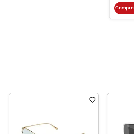
Compra
Graus Altos
Largura da Lente