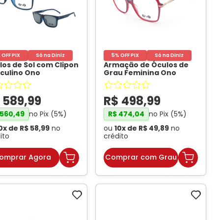
Conheça Nossas Marcas
 OFF PIX
Só na Diniz
5% OFF PIX
Só na Diniz
los de Sol com Clipon
Armação de Óculos de
culino Ono
Grau Feminina Ono
031CP cor Azul
ON0028 Retangular Cor
inho
- ONO
Vermelho Translúcido
-
ONO
$
589
,
99
R$
498
,
99
no Pix (
5
%)
no Pix (
5
%)
560
,
49
R$
474
,
04
0
x de
R$
58
,
99
no
ou
10
x de
R$
49
,
89
no
ito
crédito
omprar Agora
Comprar com Grau