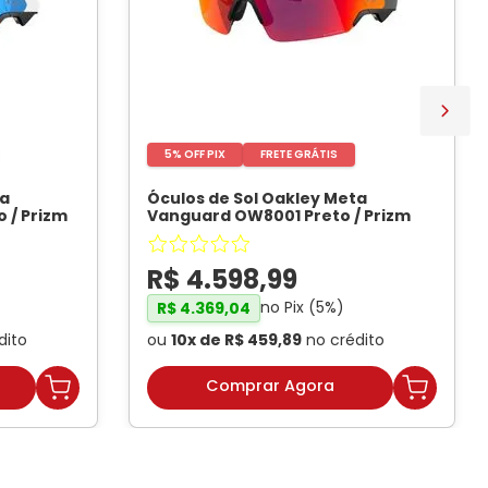
5% OFF PIX
FRETE GRÁTIS
ta
Óculos de Sol Oakley Meta
 / Prizm
Vanguard OW8001 Preto / Prizm
EY META
Road Unissex
- OAKLEY META
R$
4
.
598
,
99
no Pix (
5
%)
R$
4
.
369
,
04
dito
ou
10
x de
R$
459
,
89
no crédito
Comprar Agora