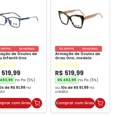
 OFF PIX
Só na Diniz
5% OFF PIX
Só na Diniz
ação de Óculos de
Armação de Óculos de
u Infantil Ono
Grau Ono, modelo
018I Azul Marinho
-
ON0012, cor Tortoise
O
com Nude, tamanho 54
-
ONO
$
519
,
99
R$
519
,
99
no Pix (
5
%)
no Pix (
5
%)
493
,
99
R$
493
,
99
0
x de
R$
51
,
99
no
ou
10
x de
R$
51
,
99
no
ito
crédito
prar com Grau
Comprar com Grau