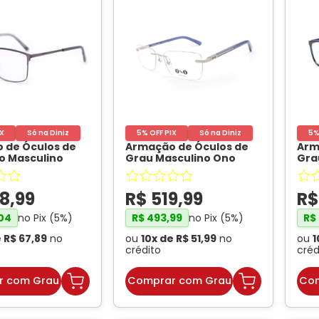
IX
Só na Diniz
5% OFF PIX
Só na Diniz
5%
 de Óculos de
Armação de Óculos de
Arm
o Masculino
Grau Masculino Ono
Gra
Retangular Cor
ON6017 Retangular Cor
ON0
Escuro
- ONO
Prata Fosco com Azul
ON
Translúcido
- ONO
8
,
99
R$
519
,
99
R
no Pix (
5
%)
no Pix (
5
%)
04
R$
493
,
99
R$
e
R$
67
,
89
no
ou
10
x de
R$
51
,
99
no
ou
1
crédito
créd
r com Grau
Comprar com Grau
Com