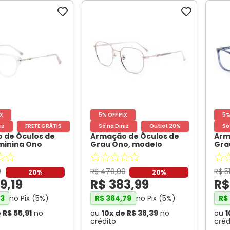
IX
5% OFF PIX
5%
iz
FRETE GRÁTIS
Outlet 20%
Só na Diniz
Outlet 20%
Só
 de Óculos de
Armação de Óculos de
Arm
minina Ono
Grau Ono, modelo
Gra
Gatinho Cor
ON6000, cor Rose,
ON0
cido
- ONO
tamanho 53
- ONO
Azu
9
R$
479
,
99
R$
5
20%
20%
9
,
19
R$
383
,
99
R
no Pix (
5
%)
no Pix (
5
%)
3
R$
364
,
79
R$
e
R$
55
,
91
no
ou
10
x de
R$
38
,
39
no
ou
1
crédito
créd