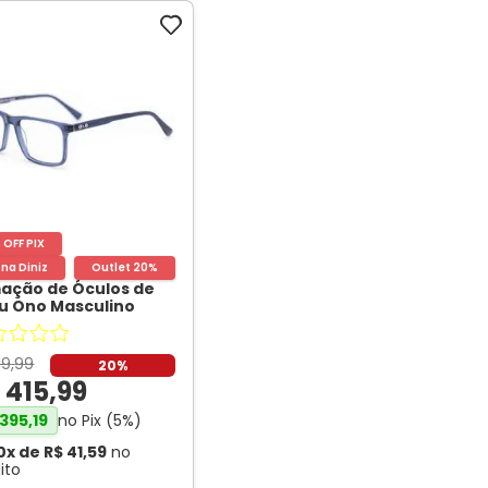
 OFF PIX
 na Diniz
Outlet 20%
ação de Óculos de
u Ono Masculino
003 Retangular Cor
l translúcido
- ONO
19
,
99
20%
$
415
,
99
no Pix (
5
%)
395
,
19
0
x de
R$
41
,
59
no
ito