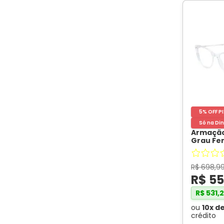
Formato
5% OFF P
Só na Din
Armação
Grau Fe
ON0001 
Formato do Rosto
Translú
R$
698
,
9
R$
55
R$
531
,
2
ou
10
x d
crédito