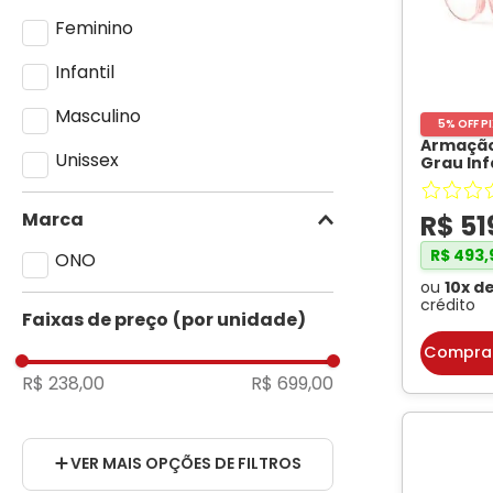
Feminino
Infantil
Masculino
5% OFF P
Armação
Unissex
Grau Inf
ON0020I
Translú
Marca
R$
51
R$
493
,
ONO
ou
10
x d
crédito
Faixas de preço
Compra
R$ 238,00
R$ 699,00
Altura da Lente
VER MAIS OPÇÕES DE FILTROS
44