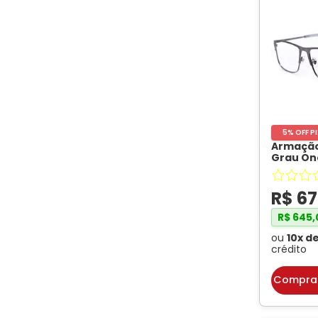
Cor da Armação
107
Preto fosco
Tortoise
Preto
Rosa translúcido
5% OFF P
Grafite Escuro
Armação
Grau On
ON6004 
Cinza Escuro Translúcido
Grafite 
Estilo
R$
67
Translúcido
R$
645
,
VINHO TRANSLUCIDO
ou
10
x d
crédito
MARROM TRANSLUCIDO
Compra
Rosê