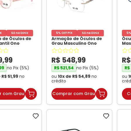
IX
Só na Diniz
5% OFF PIX
Só na Diniz
5%
 de Óculos de
Armação de Óculos de
Ócu
antil Ono
Grau Masculino Ono
Mas
 Rosa
ON6016 Grafite
- ONO
ON0
cido
- ONO
Mar
9
,
99
R$
548
,
99
R
no Pix (
5
%)
no Pix (
5
%)
99
R$
521
,
54
R$
e
R$
51
,
99
no
ou
10
x de
R$
54
,
89
no
ou
1
crédito
créd
r com Grau
Comprar com Grau
C