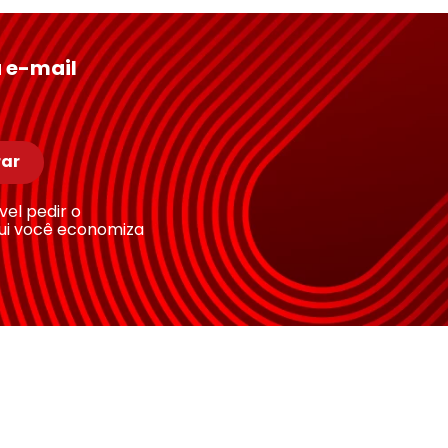
 e-mail
ar
ível pedir o
ui você economiza