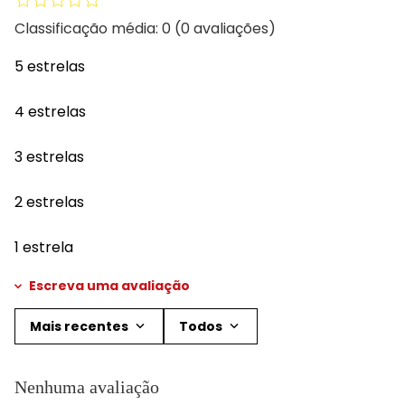
Classificação média: 0
(0 avaliações)
5 estrelas
4 estrelas
3 estrelas
2 estrelas
1 estrela
Escreva uma avaliação
Mais recentes
Todos
Adicionar avaliação
Nenhuma avaliação
Título