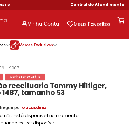
Central de Atendimento
Compras Acima de R$ 699!
uma
Minha Conta
Meus Favoritos
cas
Marcas Exclusivas
ivas
Duração
Somente Na Diniz
Marcas Exclusivas
Marcas Exclusivas
Quinzenal
DNZ
Dii Collection
Dii Collection
209
-
9907
Mensal
Dii Collection
Hit
Hit
Ganhe Lente Grátis
Anual
Hit
DNZ
DNZ
 receituario Tommy Hilfiger,
Todas as Durações
Ono
Ono
Ono
 1487, tamanho 53
Todas Exclusivas
Todas Exclusivas
tregue por
oticasdiniz
to não está disponível no momento
quando estiver disponível