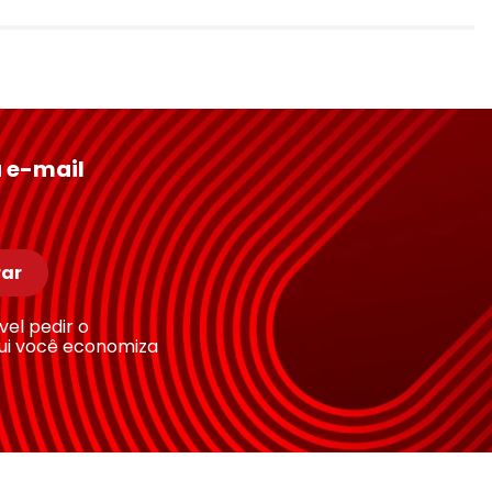
 e-mail
ar
ível pedir o
ui você economiza