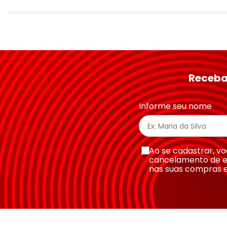
Avalie o produto de 1 a 5 estrelas
★
★
★
★
★
Seu nome
Receba
Endereço de email
Informe seu nome
Escreva uma avaliação
Ao se cadastrar, 
cancelamento de e
nas suas compras 
Enviar avaliação