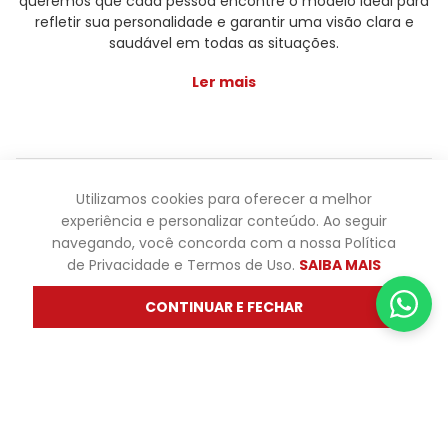
queremos que cada pessoa encontre o modelo ideal para
refletir sua personalidade e garantir uma visão clara e
saudável em todas as situações.
Ler mais
Óticas Diniz ® - Todos os direitos reservados - Os preços e
Utilizamos cookies para oferecer a melhor
promoções são válidas apenas para produtos vendidos
experiência e personalizar conteúdo. Ao seguir
pela oticasdiniz.com.br. Os preços de lojas físicas podem
navegando, você concorda com a nossa Política
variar. Não fazemos trocas em lojas físicas, apenas pelo
de Privacidade e Termos de Uso.
SAIBA MAIS
atendimento.
CONTINUAR E FECHAR
Powered by