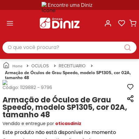
Encontre uma Diniz
ltar
ltar
ltar
ltar
ltar
ssórios
mações
rcas
randes
culos
lusivas
arcas
e Sol
Categorias
Acessórios
O que você procura?
Categorias
Busque
Categoria
Masculino
Correntes
Por
Masculino
Armações
Feminino
para
Marcas
Feminino
de Óculos
Infantil
Óculos
Ray-
Infantil
Óculos
OCULOS
RECEITUARIO
Unissex
Estojos
Ban
Unissex
de Sol
Armação de Óculos de Grau Speedo, modelo SP1305, cor 02A,
Busque
para
tamanho 48
Prada
Busque
Corrente
Por
Óculos
Armani
Por
Marcas
para
Soluções
Código:
1129882
-
9796
Marcas
Exchange
Ana
Óculos
e
Armação de Óculos de Grau
Ray-
Tommy
Hickmann
Estojo
Cuidados
Ban
Speedo, modelo SP1305, cor 02A,
Hilfiger
Bulget
para
Prada
Ana
tamanho 48
Miu-
Óculos
Ana
Hickmann
Miu
Gênero
Vendido e entregue por
oticasdiniz
Hickmann
Guess
Guess
Masculino
Este produto não está disponível no momento
Tecnol
Speedo
Lacoste
Feminino
Miu-
Atittude