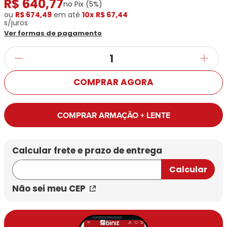
R$
640
,
77
Ray-
Infantil
no Pix (
5
%)
Miu
Bulget
Ban
Unissex
ou
R$ 674,49
em até
10x
R$ 67,44
Polaroid
s/juros
Todas
Marcas
Todas
Ver formas de pagamento
Vogue
as
Exclusivas
as
Todas
Marcas
Dii
Marcas
as
Marcas
Collection
Marcas
Exclusivas
Marcas
DNZ
Exclusivas
Dii
Marcas
Dii
Hit
COMPRAR AGORA
Exclusivas
Collection
Collection
Ono
Dii
DNZ
Hit
Collection
Hit
DNZ
COMPRAR ARMAÇÃO + LENTE
DNZ
Ono
Ono
Hit
Todas
Todas
Ono
Exclusivas
Exclusivas
Totas
Exclusivas
Não sei meu CEP