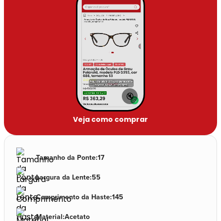
🔇
Veja como comprar
Tamanho da Ponte
:
17
Largura da Lente
:
55
Comprimento da Haste
:
145
Material
:
Acetato