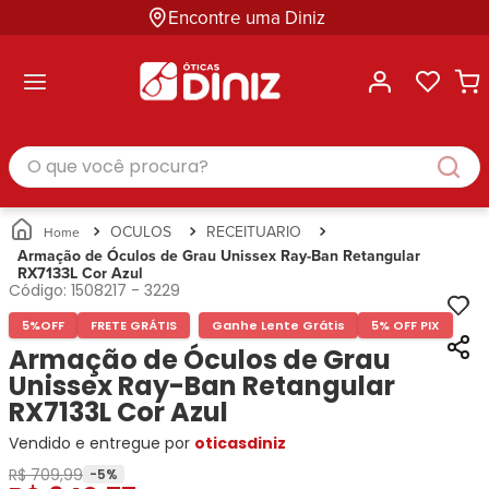
Encontre uma Diniz
ltar
ltar
ltar
ltar
ltar
ssórios
mações
rcas
randes
culos
lusivas
arcas
e Sol
Categorias
Acessórios
O que você procura?
Categorias
Busque
Categoria
Masculino
Correntes
Por
Masculino
Armações
Feminino
para
Marcas
Feminino
de Óculos
Infantil
Óculos
Ray-
Infantil
Óculos
OCULOS
RECEITUARIO
Unissex
Estojos
Ban
Unissex
de Sol
Armação de Óculos de Grau Unissex Ray-Ban Retangular
Busque
para
RX7133L Cor Azul
Prada
Busque
Corrente
Por
Óculos
Código:
1508217
-
3229
Armani
Por
Marcas
para
Soluções
Marcas
Exchange
Ana
Óculos
5%
OFF
FRETE GRÁTIS
Ganhe Lente Grátis
5% OFF PIX
e
Ray-
Tommy
Hickmann
Estojo
Armação de Óculos de Grau
Cuidados
Ban
Hilfiger
Bulget
para
Unissex Ray-Ban Retangular
Prada
Ana
Miu-
Óculos
RX7133L Cor Azul
Ana
Hickmann
Miu
Gênero
Hickmann
Guess
Vendido e entregue por
oticasdiniz
Guess
Masculino
Tecnol
Speedo
Lacoste
Feminino
R$ 709,99
-
5
%
Miu-
Atittude