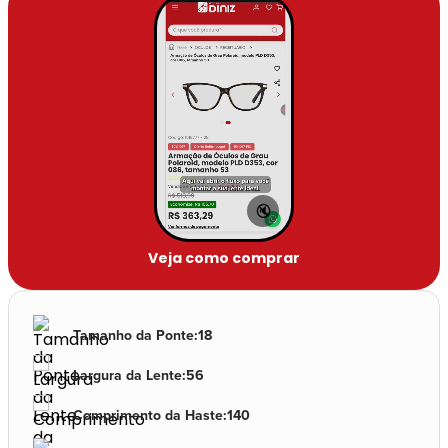
🔇
Veja como comprar
Tamanho da Ponte
:
18
Largura da Lente
:
56
Comprimento da Haste
:
140