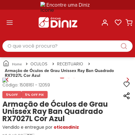
Encontre uma Diniz
ltar
ltar
ltar
ltar
ltar
ssórios
mações
rcas
randes
culos
lusivas
arcas
e Sol
Categorias
Acessórios
O que você procura?
Categorias
Busque
Categoria
Masculino
Correntes
Por
Masculino
Armações
Feminino
para
Marcas
Feminino
de Óculos
Infantil
Óculos
Ray-
Infantil
Óculos
OCULOS
RECEITUARIO
Unissex
Estojos
Ban
Unissex
de Sol
Armação de Óculos de Grau Unissex Ray Ban Quadrado
Busque
para
RX7027L Cor Azul
Prada
Busque
Corrente
Por
Óculos
Armani
Por
Marcas
para
Soluções
Código:
1508161
-
12059
Marcas
Exchange
Ana
Óculos
e
5%
OFF
5% OFF PIX
Ray-
Tommy
Hickmann
Estojo
Cuidados
Ban
Armação de Óculos de Grau
Hilfiger
Bulget
para
Prada
Ana
Unissex Ray Ban Quadrado
Miu-
Óculos
Ana
Hickmann
Miu
RX7027L Cor Azul
Gênero
Hickmann
Guess
Guess
Masculino
Vendido e entregue por
oticasdiniz
Tecnol
Speedo
Lacoste
Feminino
Miu-
Atittude