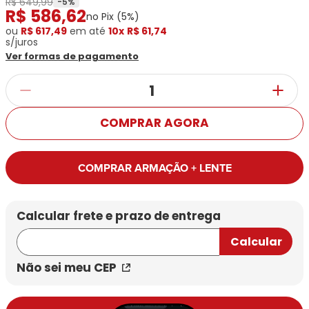
R$ 649,99
Ray-
Infantil
-
5
%
R$
586
,
62
Miu
Bulget
no Pix (
5
%)
Ban
Unissex
Polaroid
ou
R$ 617,49
Todas
em até
10x
R$ 61,74
Marcas
Todas
s/juros
Vogue
as
Exclusivas
as
Ver formas de pagamento
Todas
Marcas
Dii
Marcas
as
Marcas
Collection
Marcas
Exclusivas
Marcas
DNZ
Exclusivas
Dii
Marcas
Dii
Hit
Exclusivas
Collection
COMPRAR AGORA
Collection
Ono
Dii
DNZ
Hit
Collection
Hit
DNZ
DNZ
Ono
COMPRAR ARMAÇÃO + LENTE
Ono
Hit
Todas
Todas
Ono
Exclusivas
Exclusivas
Totas
Exclusivas
Não sei meu CEP