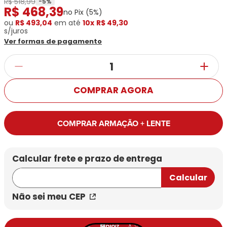
R$ 518,99
Ray-
Infantil
-
5
%
R$
468
,
39
Miu
Bulget
no Pix (
5
%)
Ban
Unissex
Polaroid
ou
R$ 493,04
Todas
em até
10x
R$ 49,30
Marcas
Todas
s/juros
Vogue
as
Exclusivas
as
Ver formas de pagamento
Todas
Marcas
Dii
Marcas
as
Marcas
Collection
Marcas
Exclusivas
Marcas
DNZ
Exclusivas
Dii
Marcas
Dii
Hit
Exclusivas
Collection
COMPRAR AGORA
Collection
Ono
Dii
DNZ
Hit
Collection
Hit
DNZ
DNZ
Ono
COMPRAR ARMAÇÃO + LENTE
Ono
Hit
Todas
Todas
Ono
Exclusivas
Exclusivas
Totas
Exclusivas
Não sei meu CEP