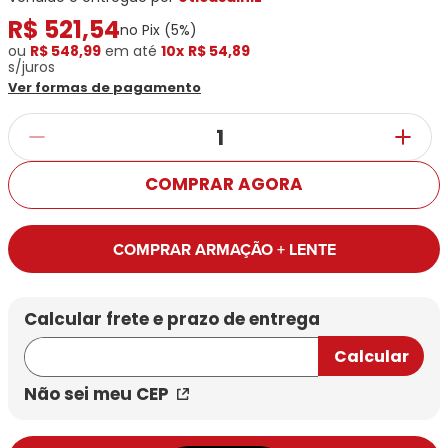
Ray-
Infantil
Miu
R$
Bulget
521
,
54
Ban
Unissex
no Pix (
5
%)
Polaroid
Todas
Marcas
Todas
ou
R$ 548,99
em até
10x
R$ 54,89
Vogue
s/juros
as
Exclusivas
as
Ver formas de pagamento
Todas
Marcas
Dii
Marcas
as
Marcas
Collection
Marcas
Exclusivas
Marcas
DNZ
Exclusivas
Dii
Marcas
Dii
Hit
Exclusivas
Collection
Collection
Ono
COMPRAR AGORA
Dii
DNZ
Hit
Collection
Hit
DNZ
DNZ
Ono
Ono
COMPRAR ARMAÇÃO + LENTE
Hit
Todas
Todas
Ono
Exclusivas
Exclusivas
Totas
Exclusivas
Não sei meu CEP