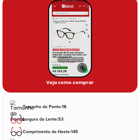
🔇
Veja como comprar
Tamanho da Ponte
:
18
Largura da Lente
:
53
Comprimento da Haste
:
145