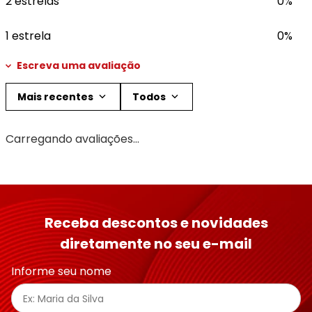
2 estrelas
0%
1 estrela
0%
Escreva uma avaliação
Mais recentes
Todos
Adicionar avaliação
Carregando avaliações…
Título
Avalie o produto de 1 a 5 estrelas
Receba descontos e novidades
★
★
★
★
★
diretamente no seu e-mail
Seu nome
Informe seu nome
Endereço de email