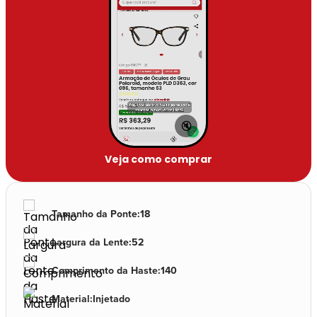
🔇
Veja como comprar
Tamanho da Ponte
:
18
Largura da Lente
:
52
Comprimento da Haste
:
140
Material
:
Injetado