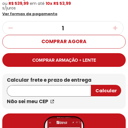
Ray-
Infantil
ou
R$ 539,99
em até
10x
R$ 53,99
Miu
Bulget
Ban
Unissex
s/juros
Polaroid
Todas
Marcas
Todas
Ver formas de pagamento
Vogue
as
Exclusivas
as
Todas
Marcas
Dii
Marcas
as
Marcas
Collection
Marcas
Exclusivas
Marcas
DNZ
Exclusivas
COMPRAR AGORA
Dii
Marcas
Dii
Hit
Exclusivas
Collection
Collection
Ono
Dii
DNZ
Hit
COMPRAR ARMAÇÃO + LENTE
Collection
Hit
DNZ
DNZ
Ono
Ono
Hit
Todas
Todas
Ono
Exclusivas
Exclusivas
Totas
Exclusivas
Não sei meu CEP