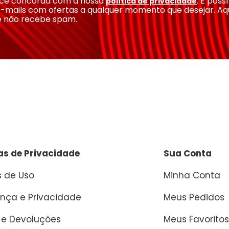
você concorda com a nossa
. É poss
política de privacidade
-mails com ofertas a qualquer momento que desejar. Aq
e não recebe spam.
cas de Privacidade
Sua Conta
 de Uso
Minha Conta
nça e Privacidade
Meus Pedidos
 e Devoluções
Meus Favoritos