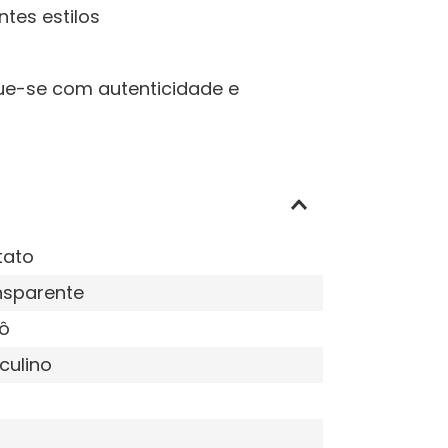
ntes estilos
que-se com autenticidade e
tato
nsparente
ô
culino