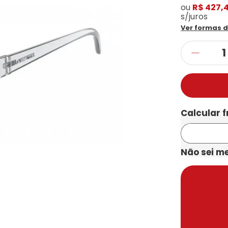
ou
R$ 427,
s/juros
Ver formas 
Não sei m