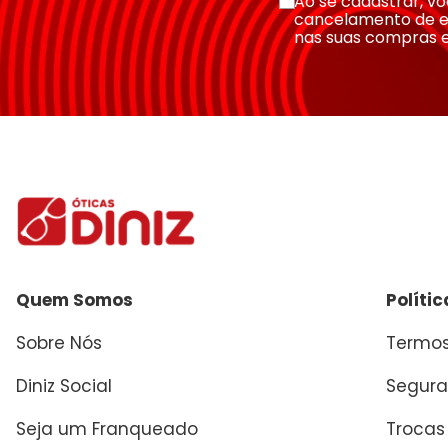
Ao se cadastrar, 
cancelamento de e
nas suas compras 
Enviar avaliação
Quem Somos
Políti
Sobre Nós
Termos
Diniz Social
Segura
Seja um Franqueado
Trocas