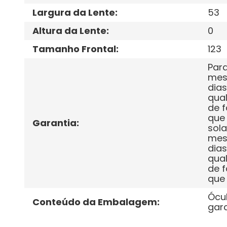
Largura da Lente
:
53
Altura da Lente
:
0
Tamanho Frontal
:
123
Para
mese
dias
qual
de f
que 
Garantia
:
sola
mese
dias
qual
de f
que 
Ócul
Conteúdo da Embalagem
:
gara