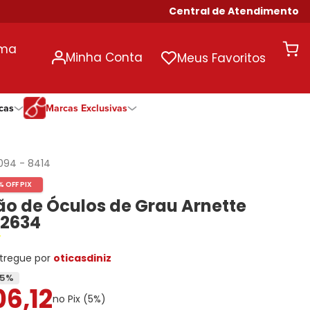
Central de Atendimento
uma
Minha Conta
Meus Favoritos
cas
Marcas Exclusivas
ivas
Duração
Somente Na Diniz
Marcas Exclusivas
Marcas Exclusivas
Quinzenal
DNZ
Dii Collection
Dii Collection
094
-
8414
Mensal
Dii Collection
Hit
Hit
% OFF PIX
Anual
Hit
DNZ
DNZ
o de Óculos de Grau Arnette
Todas as Durações
Ono
Ono
Ono
 2634
Todas Exclusivas
Todas Exclusivas
tregue por
oticasdiniz
5
%
06
,
12
no Pix (
5
%)