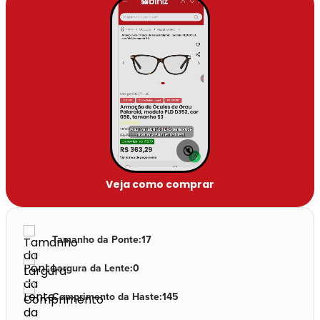
🔇
Veja como comprar
Tamanho da Ponte
:
17
Largura da Lente
:
0
Comprimento da Haste
:
145