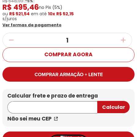
R$ 548,99
Ray-
Infantil
-
5
%
R$
495
,
46
Miu
Bulget
no Pix (
5
%)
Ban
Unissex
Polaroid
ou
R$ 521,54
Todas
em até
10x
R$ 52,15
Marcas
Todas
s/juros
Vogue
as
Exclusivas
as
Ver formas de pagamento
Todas
Marcas
Dii
Marcas
as
Marcas
Collection
Marcas
Exclusivas
Marcas
DNZ
Exclusivas
Dii
Marcas
Dii
Hit
Exclusivas
Collection
COMPRAR AGORA
Collection
Ono
Dii
DNZ
Hit
Collection
Hit
DNZ
DNZ
Ono
COMPRAR ARMAÇÃO + LENTE
Ono
Hit
Todas
Todas
Ono
Exclusivas
Exclusivas
Totas
Exclusivas
Não sei meu CEP