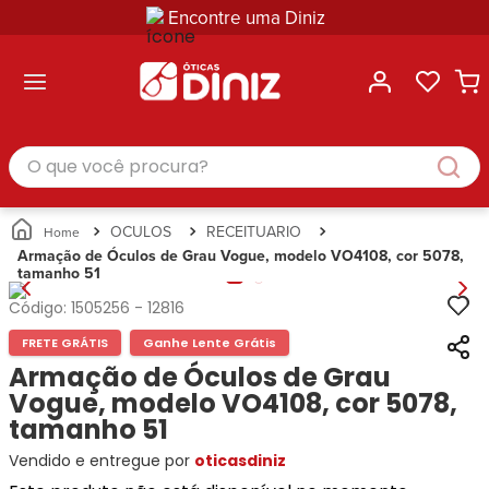
Encontre uma Diniz
ltar
ltar
ltar
ltar
ltar
ssórios
mações
rcas
randes
culos
lusivas
arcas
e Sol
Categorias
Acessórios
O que você procura?
Categorias
Busque
Categoria
Masculino
Correntes
Por
Masculino
Armações
Feminino
para
Marcas
Feminino
de Óculos
Infantil
Óculos
Ray-
Infantil
Óculos
OCULOS
RECEITUARIO
Unissex
Estojos
Ban
Unissex
de Sol
Armação de Óculos de Grau Vogue, modelo VO4108, cor 5078,
Busque
para
tamanho 51
Prada
Busque
Corrente
Por
Óculos
Armani
Por
Marcas
para
Soluções
Código:
1505256
-
12816
Marcas
Exchange
Ana
Óculos
e
FRETE GRÁTIS
Ganhe Lente Grátis
Ray-
Tommy
Hickmann
Estojo
Cuidados
Ban
Armação de Óculos de Grau
Hilfiger
Bulget
para
Prada
Ana
Vogue, modelo VO4108, cor 5078,
Miu-
Óculos
Ana
Hickmann
Miu
tamanho 51
Gênero
Hickmann
Guess
Guess
Masculino
Vendido e entregue por
oticasdiniz
Tecnol
Speedo
Lacoste
Feminino
Miu-
Atittude