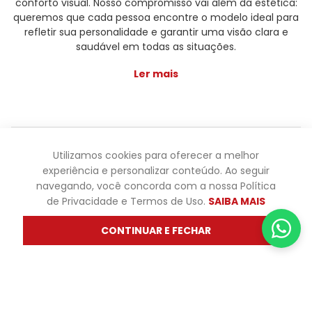
conforto visual. Nosso compromisso vai além da estética:
queremos que cada pessoa encontre o modelo ideal para
refletir sua personalidade e garantir uma visão clara e
saudável em todas as situações.
Ler mais
Óticas Diniz ® - Todos os direitos reservados - Os preços e
Utilizamos cookies para oferecer a melhor
promoções são válidas apenas para produtos vendidos
experiência e personalizar conteúdo. Ao seguir
pela oticasdiniz.com.br. Os preços de lojas físicas podem
navegando, você concorda com a nossa Política
variar. Não fazemos trocas em lojas físicas, apenas pelo
de Privacidade e Termos de Uso.
SAIBA MAIS
atendimento.
CONTINUAR E FECHAR
Powered by